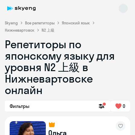
Skyeng
Все репетиторы
Японский язык
Нижневартовск
N2 上級
Репетиторы по
японскому языку для
Skyeng Chat
уровня N2 上級 в
online
Нижневартовске
онлайн
Фильтры
0
Ольга