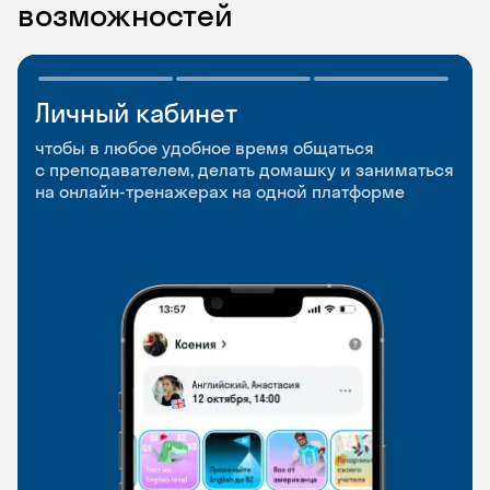
возможностей
Личный кабинет
Мобильное
Разговорные клубы
приложение
и Talks
чтобы в любое удобное время общаться
с преподавателем, делать домашку и заниматься
чтобы заниматься и изучать новые слова где
Групповые занятия для разговорной практики
на онлайн-тренажерах на одной платформе
и когда удобно
и индивидуальные встречи с преподавателями
со всего мира, чтобы общаться на английском
свободно