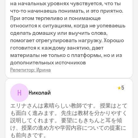
на начальных уровнях чувствуется, что ты
что-то начинаешь понимать, и это приятно.
При этом терпеливо и понимающе
относится к ситуациям, когда не успеваешь
сделать домашку или выучить слова,
помогает отрегулировать нагрузку. Хорошо
готовится к каждому занятию, дает
материалы не только с платформы, но и из
дополнительных источников
Репетитор: Ирина
5
★
Н
Николай
エリナさんは素晴らしい教師です。 授業はとて
も面白く進みます。 先生は教材を分かりやすく
説明してくれます。 要望にもきちんと耳を傾
け、授業の進め方や学習内容についての提案に
も前向きです。