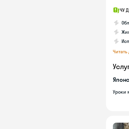
ЧУ 
Обл
Жил
Исп
Читать
Услу
Японс
Уроки 