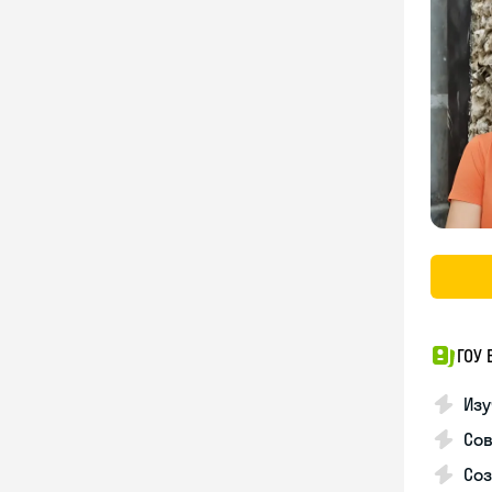
ГОУ
Изу
Со
Соз