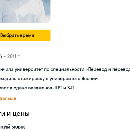
Выбрать время
•
2011 г.
ГУ
нчила университет по специальности «Перевод и перев
ходила стажировку в университете Японии
овит к сдаче экзаменов JLPT и BJT
 дальше
ги и цены
кий язык