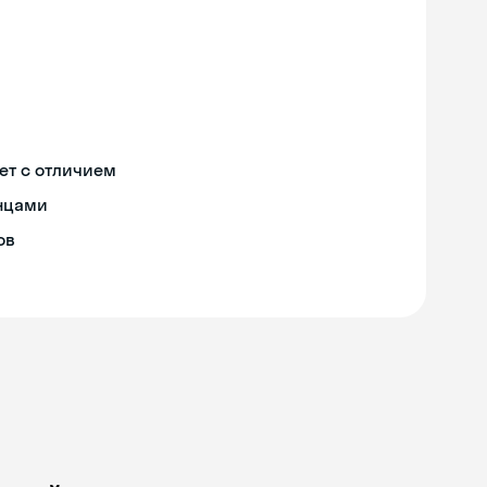
ет с отличием
онцами
ов
Skyeng Chat
online