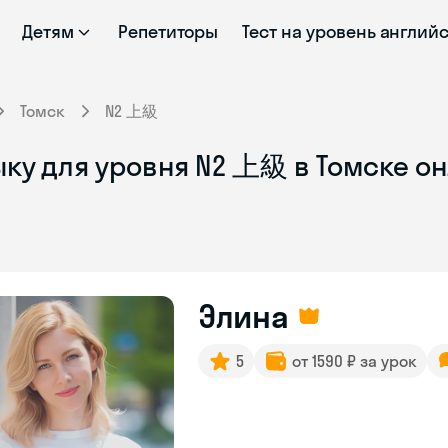
Детям
Репетиторы
Тест на уровень англий
Томск
N2 上級
ыку для уровня N2 上級 в Томске о
Элина
5
от 1590 ₽ за урок