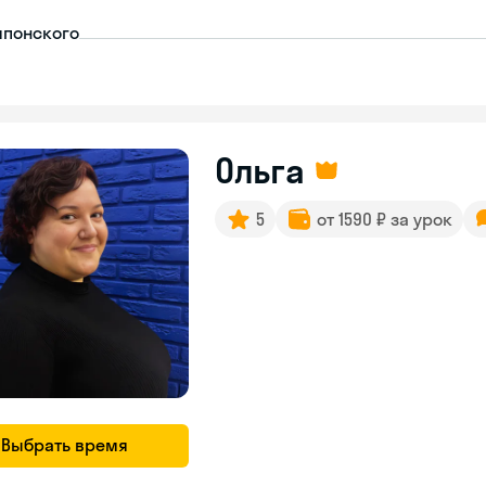
японского
Ольга
5
от 1590 ₽ за урок
Выбрать время