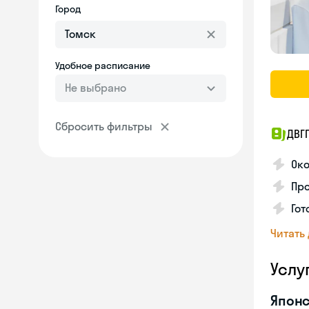
Город
Удобное расписание
Не выбрано
Сбросить фильтры
ДВГ
Око
Про
Гот
Читать
Услу
Японс