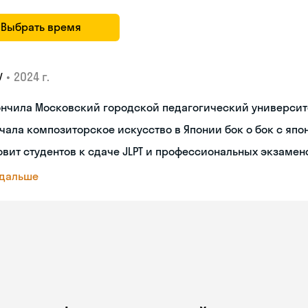
Выбрать время
•
2024 г.
У
ончила Московский городской педагогический университ
чала композиторское искусство в Японии бок о бок с яп
овит студентов к сдаче JLPT и профессиональных экзамен
 дальше