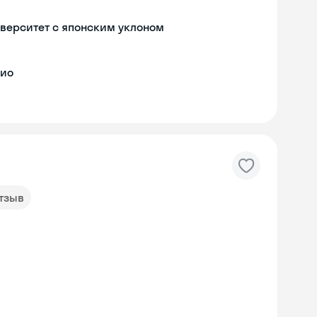
верситет с японским уклоном
кио
отзыв