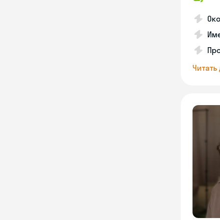
Ок
Име
Про
Читать