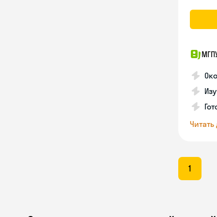
МГП
Ок
Изу
Гот
Читать
1