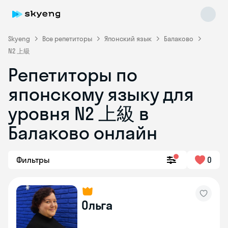
Skyeng
Все репетиторы
Японский язык
Балаково
N2 上級
Репетиторы по
японскому языку для
Skyeng Chat
уровня N2 上級 в
online
Балаково онлайн
Фильтры
0
Ольга