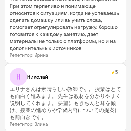
При этом терпеливо и понимающе
относится к ситуациям, когда не успеваешь
сделать домашку или выучить слова,
помогает отрегулировать нагрузку. Хорошо
готовится к каждому занятию, дает
материалы не только с платформы, но и из
дополнительных источников
Репетитор: Ирина
5
★
Н
Николай
エリナさんは素晴らしい教師です。 授業はとて
も面白く進みます。 先生は教材を分かりやすく
説明してくれます。 要望にもきちんと耳を傾
け、授業の進め方や学習内容についての提案に
も前向きです。
Репетитор: Элина