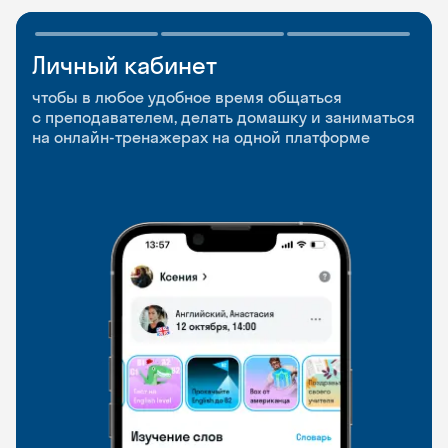
Личный кабинет
Мобильное
Разговорные клубы
приложение
и Talks
чтобы в любое удобное время общаться
с преподавателем, делать домашку и заниматься
чтобы заниматься и изучать новые слова где
Групповые занятия для разговорной практики
на онлайн-тренажерах на одной платформе
и когда удобно
и индивидуальные встречи с преподавателями
со всего мира, чтобы общаться на английском
свободно