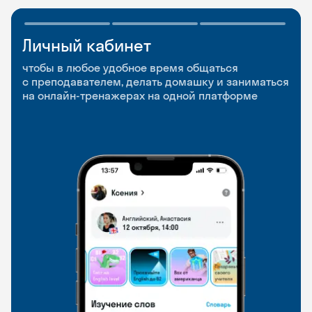
Личный кабинет
Мобильное
Разговорные клубы
приложение
и Talks
чтобы в любое удобное время общаться
с преподавателем, делать домашку и заниматься
чтобы заниматься и изучать новые слова где
Групповые занятия для разговорной практики
на онлайн-тренажерах на одной платформе
и когда удобно
и индивидуальные встречи с преподавателями
со всего мира, чтобы общаться на английском
свободно