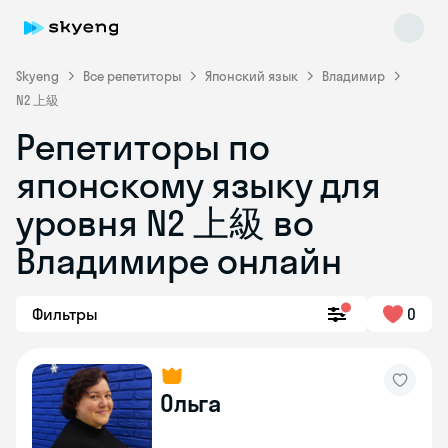
Skyeng
Все репетиторы
Японский язык
Владимир
N2 上級
Репетиторы по
японскому языку для
Skyeng Chat
уровня N2 上級 во
online
Владимире онлайн
Фильтры
0
Ольга