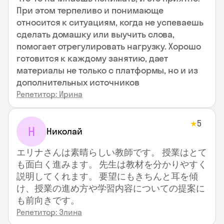
При этом терпеливо и понимающе
относится к ситуациям, когда не успеваешь
сделать домашку или выучить слова,
помогает отрегулировать нагрузку. Хорошо
готовится к каждому занятию, дает
материалы не только с платформы, но и из
дополнительных источников
Репетитор: Ирина
5
★
Н
Николай
エリナさんは素晴らしい教師です。 授業はとて
も面白く進みます。 先生は教材を分かりやすく
説明してくれます。 要望にもきちんと耳を傾
け、授業の進め方や学習内容についての提案に
も前向きです。
Репетитор: Элина