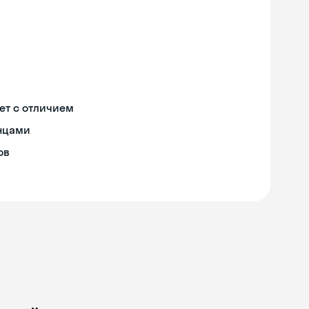
ет с отличием
онцами
ов
Skyeng Chat
online