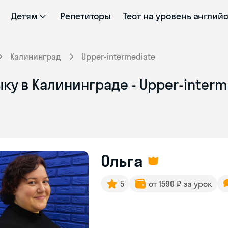
Детям
Репетиторы
Тест на уровень англий
Калининград
Upper-intermediate
ку в Калининграде - Upper-interm
Ольга
5
от 1590 ₽ за урок