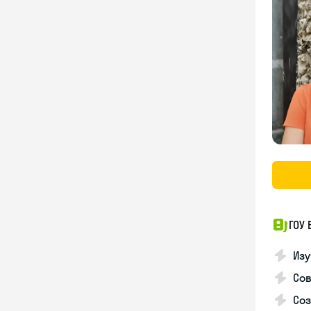
ГОУ
Изу
Со
Соз