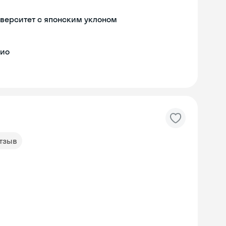
верситет с японским уклоном
кио
отзыв