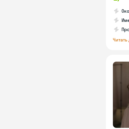
Ок
Име
Про
Читать