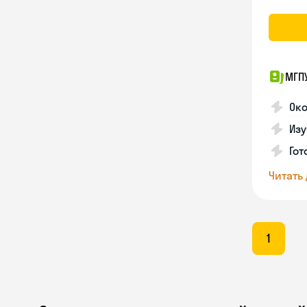
МГП
Ок
Изу
Гот
Читать
1