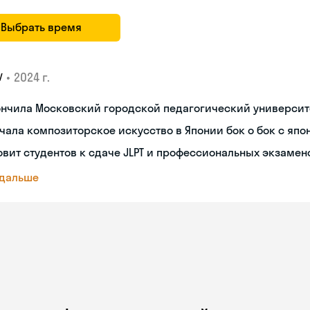
Выбрать время
•
2024 г.
У
ончила Московский городской педагогический университ
чала композиторское искусство в Японии бок о бок с яп
овит студентов к сдаче JLPT и профессиональных экзамен
 дальше