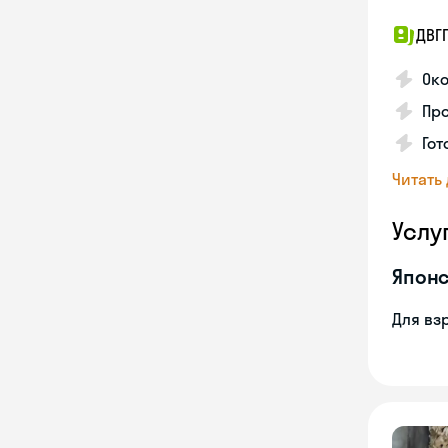
ДВГ
Око
Про
Гот
Читать
Услу
Японс
Для вз