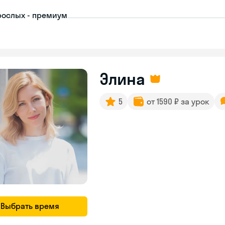
рослых - премиум
Элина
5
от 1590 ₽ за урок
Выбрать время