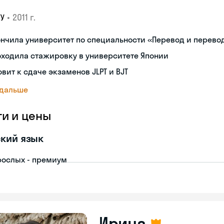
•
2011 г.
ГУ
нчила университет по специальности «Перевод и перев
ходила стажировку в университете Японии
овит к сдаче экзаменов JLPT и BJT
 дальше
ги и цены
кий язык
рослых - премиум
Ирина