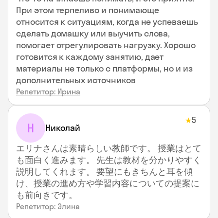
При этом терпеливо и понимающе
относится к ситуациям, когда не успеваешь
сделать домашку или выучить слова,
помогает отрегулировать нагрузку. Хорошо
готовится к каждому занятию, дает
материалы не только с платформы, но и из
дополнительных источников
Репетитор: Ирина
5
★
Н
Николай
エリナさんは素晴らしい教師です。 授業はとて
も面白く進みます。 先生は教材を分かりやすく
説明してくれます。 要望にもきちんと耳を傾
け、授業の進め方や学習内容についての提案に
も前向きです。
Репетитор: Элина