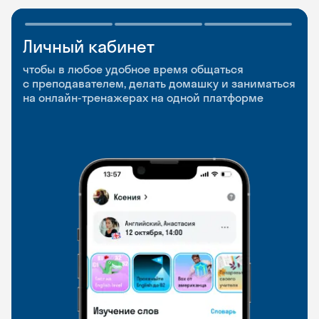
Личный кабинет
Мобильное
Разговорные клубы
приложение
и Talks
чтобы в любое удобное время общаться
с преподавателем, делать домашку и заниматься
чтобы заниматься и изучать новые слова где
Групповые занятия для разговорной практики
на онлайн-тренажерах на одной платформе
и когда удобно
и индивидуальные встречи с преподавателями
со всего мира, чтобы общаться на английском
свободно