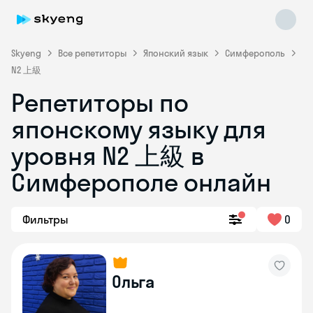
Skyeng
Все репетиторы
Японский язык
Симферополь
N2 上級
Репетиторы по
японскому языку для
Skyeng Chat
уровня N2 上級 в
online
Симферополе онлайн
Фильтры
0
Ольга