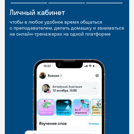
Личный кабинет
Мобильное
Разговорные клубы
приложение
и Talks
чтобы в любое удобное время общаться
с преподавателем, делать домашку и заниматься
чтобы заниматься и изучать новые слова где
Групповые занятия для разговорной практики
на онлайн-тренажерах на одной платформе
и когда удобно
и индивидуальные встречи с преподавателями
со всего мира, чтобы общаться на английском
свободно