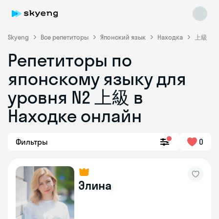
Skyeng
Все репетиторы
Японский язык
Находка
上級
Репетиторы по
японскому языку для
уровня N2 上級 в
Skyeng Chat
Находке онлайн
online
Фильтры
0
Элина