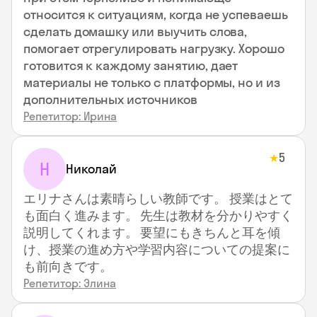
относится к ситуациям, когда не успеваешь
сделать домашку или выучить слова,
помогает отрегулировать нагрузку. Хорошо
готовится к каждому занятию, дает
материалы не только с платформы, но и из
дополнительных источников
Репетитор: Ирина
5
★
Н
Николай
エリナさんは素晴らしい教師です。 授業はとて
も面白く進みます。 先生は教材を分かりやすく
説明してくれます。 要望にもきちんと耳を傾
け、授業の進め方や学習内容についての提案に
も前向きです。
Репетитор: Элина