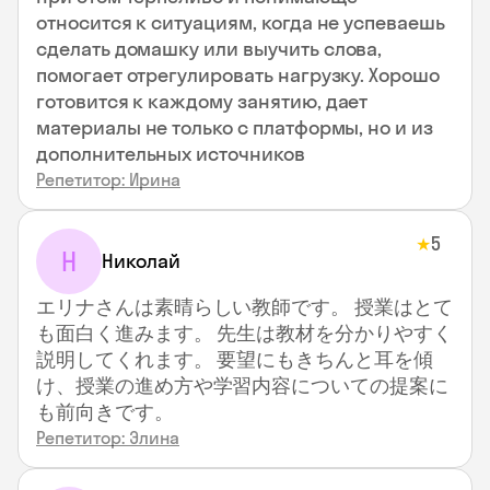
относится к ситуациям, когда не успеваешь
сделать домашку или выучить слова,
помогает отрегулировать нагрузку. Хорошо
готовится к каждому занятию, дает
материалы не только с платформы, но и из
дополнительных источников
Репетитор: Ирина
5
★
Н
Николай
エリナさんは素晴らしい教師です。 授業はとて
も面白く進みます。 先生は教材を分かりやすく
説明してくれます。 要望にもきちんと耳を傾
け、授業の進め方や学習内容についての提案に
も前向きです。
Репетитор: Элина