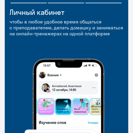
Личный кабинет
Мобильное
Разговорные клубы
приложение
и Talks
чтобы в любое удобное время общаться
с преподавателем, делать домашку и заниматься
чтобы заниматься и изучать новые слова где
Групповые занятия для разговорной практики
на онлайн-тренажерах на одной платформе
и когда удобно
и индивидуальные встречи с преподавателями
со всего мира, чтобы общаться на английском
свободно