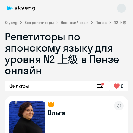
Skyeng
Все репетиторы
Японский язык
Пенза
N2 上級
Репетиторы по
японскому языку для
уровня N2 上級 в Пензе
Skyeng Chat
онлайн
online
Фильтры
0
Ольга