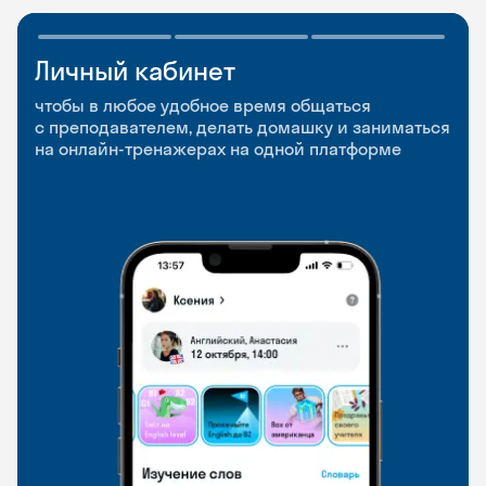
Личный кабинет
Мобильное
Разговорные клубы
приложение
и Talks
чтобы в любое удобное время общаться
с преподавателем, делать домашку и заниматься
чтобы заниматься и изучать новые слова где
Групповые занятия для разговорной практики
на онлайн-тренажерах на одной платформе
и когда удобно
и индивидуальные встречи с преподавателями
со всего мира, чтобы общаться на английском
свободно