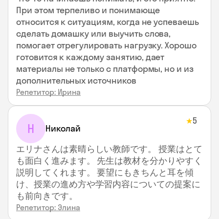
При этом терпеливо и понимающе
относится к ситуациям, когда не успеваешь
сделать домашку или выучить слова,
помогает отрегулировать нагрузку. Хорошо
готовится к каждому занятию, дает
материалы не только с платформы, но и из
дополнительных источников
Репетитор: Ирина
5
★
Н
Николай
エリナさんは素晴らしい教師です。 授業はとて
も面白く進みます。 先生は教材を分かりやすく
説明してくれます。 要望にもきちんと耳を傾
け、授業の進め方や学習内容についての提案に
も前向きです。
Репетитор: Элина