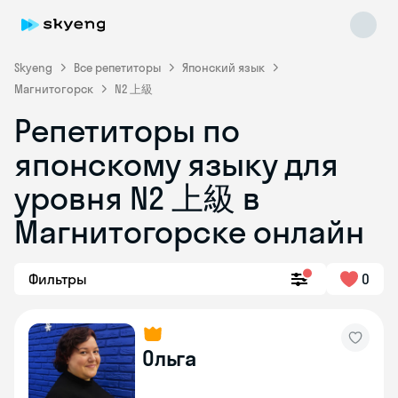
Skyeng
Все репетиторы
Японский язык
Магнитогорск
N2 上級
Репетиторы по
японскому языку для
Skyeng Chat
уровня N2 上級 в
online
Магнитогорске онлайн
Фильтры
0
Ольга