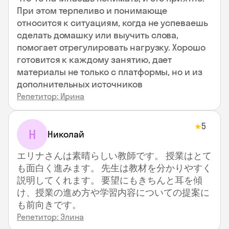
При этом терпеливо и понимающе
относится к ситуациям, когда не успеваешь
сделать домашку или выучить слова,
помогает отрегулировать нагрузку. Хорошо
готовится к каждому занятию, дает
материалы не только с платформы, но и из
дополнительных источников
Репетитор: Ирина
5
★
Н
Николай
エリナさんは素晴らしい教師です。 授業はとて
も面白く進みます。 先生は教材を分かりやすく
説明してくれます。 要望にもきちんと耳を傾
け、授業の進め方や学習内容についての提案に
も前向きです。
Репетитор: Элина