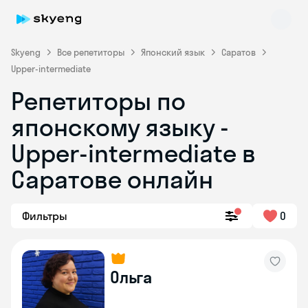
Skyeng
Все репетиторы
Японский язык
Саратов
Upper-intermediate
Репетиторы по
японскому языку -
Skyeng Chat
Upper-intermediate в
online
Саратове онлайн
Фильтры
0
Ольга