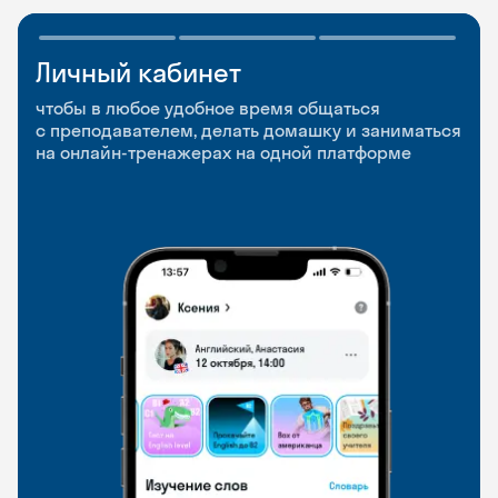
Личный кабинет
Мобильное
Разговорные клубы
приложение
и Talks
чтобы в любое удобное время общаться
с преподавателем, делать домашку и заниматься
чтобы заниматься и изучать новые слова где
Групповые занятия для разговорной практики
на онлайн-тренажерах на одной платформе
и когда удобно
и индивидуальные встречи с преподавателями
со всего мира, чтобы общаться на английском
свободно