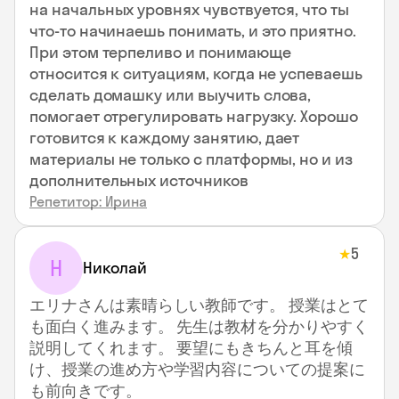
на начальных уровнях чувствуется, что ты
что-то начинаешь понимать, и это приятно.
При этом терпеливо и понимающе
относится к ситуациям, когда не успеваешь
сделать домашку или выучить слова,
помогает отрегулировать нагрузку. Хорошо
готовится к каждому занятию, дает
материалы не только с платформы, но и из
дополнительных источников
Репетитор: Ирина
5
★
Н
Николай
エリナさんは素晴らしい教師です。 授業はとて
も面白く進みます。 先生は教材を分かりやすく
説明してくれます。 要望にもきちんと耳を傾
け、授業の進め方や学習内容についての提案に
も前向きです。