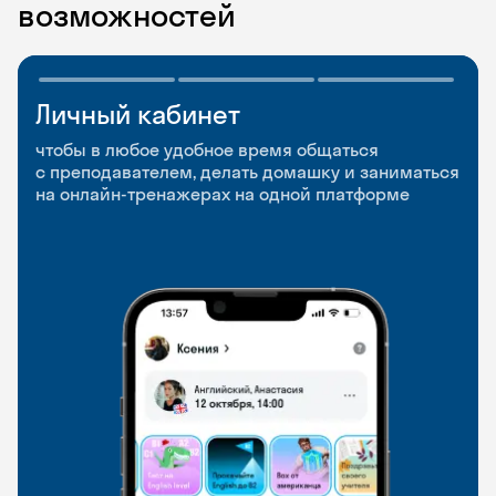
возможностей
Личный кабинет
Мобильное
Разговорные клубы
приложение
и Talks
чтобы в любое удобное время общаться
с преподавателем, делать домашку и заниматься
чтобы заниматься и изучать новые слова где
Групповые занятия для разговорной практики
на онлайн-тренажерах на одной платформе
и когда удобно
и индивидуальные встречи с преподавателями
со всего мира, чтобы общаться на английском
свободно