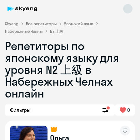
Skyeng
Все репетиторы
Японский язык
Набережные Челны
N2 上級
Репетиторы по
японскому языку для
Skyeng Chat
уровня N2 上級 в
online
Набережных Челнах
онлайн
Фильтры
0
Ольга