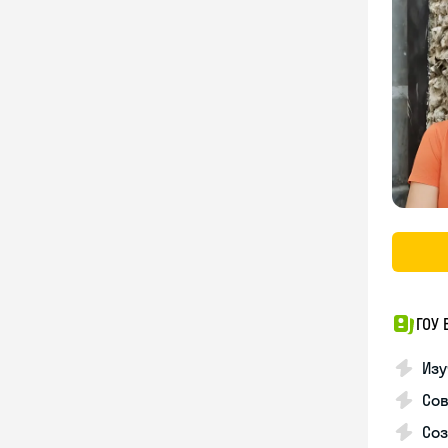
ГОУ
Изу
Со
Соз