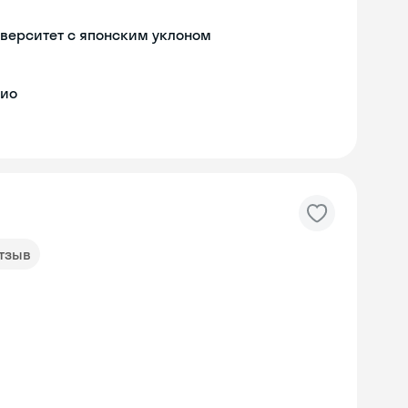
верситет с японским уклоном
кио
отзыв