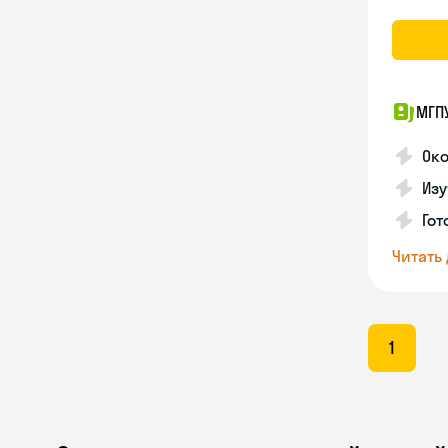
МГП
Ок
Изу
Гот
Читать
1