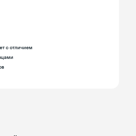
ет с отличием
онцами
ов
Skyeng Chat
online