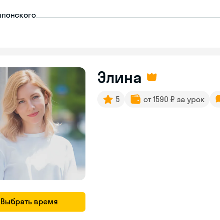
японского
Элина
5
от 1590 ₽ за урок
Выбрать время