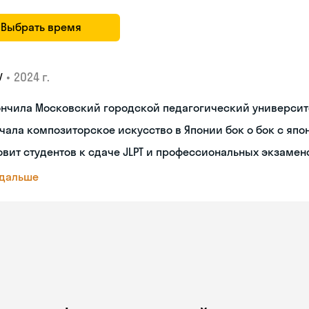
Выбрать время
•
2024 г.
У
ончила Московский городской педагогический университ
чала композиторское искусство в Японии бок о бок с яп
овит студентов к сдаче JLPT и профессиональных экзамен
 дальше