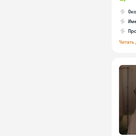
Ок
Име
Про
Читать