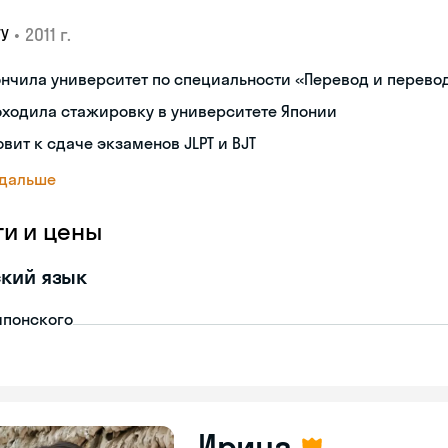
•
2011 г.
ГУ
нчила университет по специальности «Перевод и перев
ходила стажировку в университете Японии
овит к сдаче экзаменов JLPT и BJT
 дальше
ги и цены
кий язык
японского
Ирина