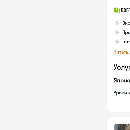
ДВГ
Око
Про
Гот
Читать
Услу
Японс
Уроки 