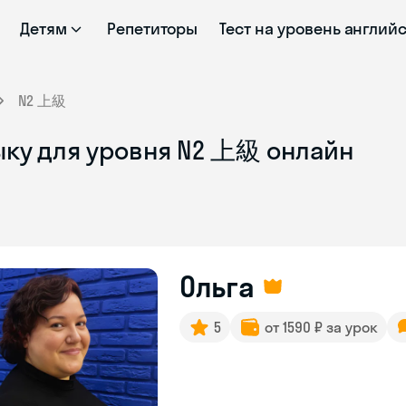
Детям
Репетиторы
Тест на уровень англий
N2 上級
ыку для уровня N2 上級 онлайн
Ольга
5
от 1590 ₽ за урок