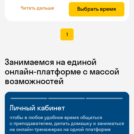
Читать дальше
Выбрать время
1
Занимаемся на единой
онлайн-платформе с массой
возможностей
Личный кабинет
Мобильное
Разговорные клубы
приложение
и Talks
чтобы в любое удобное время общаться
с преподавателем, делать домашку и заниматься
чтобы заниматься и изучать новые слова где
Групповые занятия для разговорной практики
на онлайн-тренажерах на одной платформе
и когда удобно
и индивидуальные встречи с преподавателями