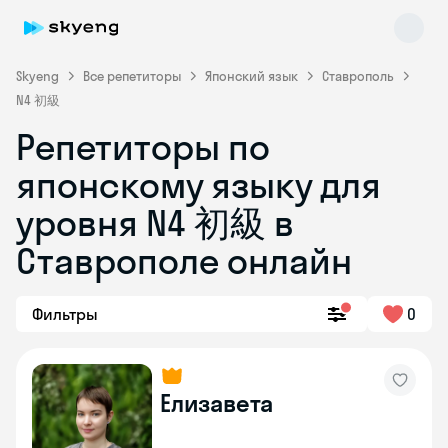
Skyeng
Все репетиторы
Японский язык
Ставрополь
N4 初級
Репетиторы по
японскому языку для
уровня N4 初級 в
Ставрополе онлайн
Skyeng Chat
online
Фильтры
0
Елизавета