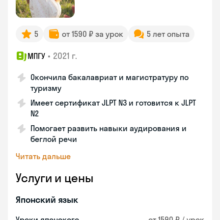
5
от 1590 ₽ за урок
5 лет опыта
•
2021 г.
МПГУ
Окончила бакалавриат и магистратуру по
туризму
Имеет сертификат JLPT N3 и готовится к JLPT
N2
Помогает развить навыки аудирования и
беглой речи
Читать дальше
Услуги и цены
Японский язык
Уроки японского
от 1590 ₽ / урок