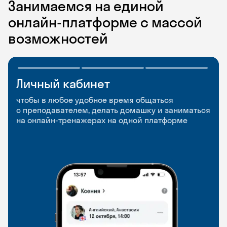
Занимаемся на единой
онлайн-платформе с массой
возможностей
Личный кабинет
Мобильное
Разговорные клубы
приложение
и Talks
чтобы в любое удобное время общаться
с преподавателем, делать домашку и заниматься
чтобы заниматься и изучать новые слова где
Групповые занятия для разговорной практики
на онлайн-тренажерах на одной платформе
и когда удобно
и индивидуальные встречи с преподавателями
со всего мира, чтобы общаться на английском
свободно