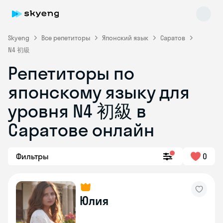
Skyeng
Все репетиторы
Японский язык
Саратов
N4 初級
Репетиторы по
японскому языку для
уровня N4 初級 в
Саратове онлайн
Skyeng Chat
online
Фильтры
0
Юлия