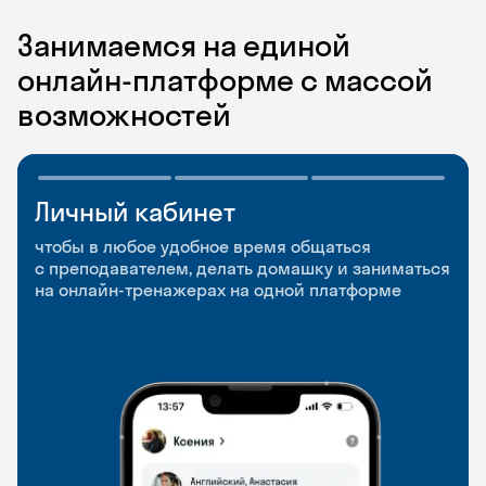
Занимаемся на единой
онлайн-платформе с массой
возможностей
Личный кабинет
Мобильное
Разговорные клубы
приложение
и Talks
чтобы в любое удобное время общаться
с преподавателем, делать домашку и заниматься
чтобы заниматься и изучать новые слова где
Групповые занятия для разговорной практики
на онлайн-тренажерах на одной платформе
и когда удобно
и индивидуальные встречи с преподавателями
со всего мира, чтобы общаться на английском
свободно