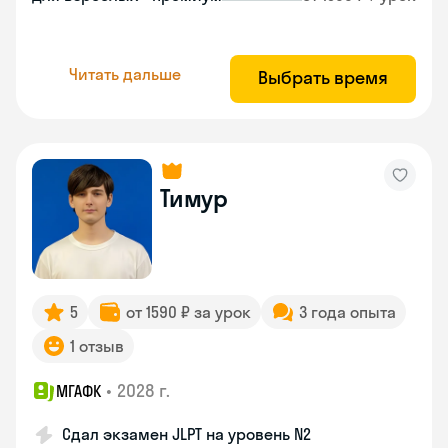
Читать дальше
Выбрать время
Тимур
5
от 1590 ₽ за урок
3 года опыта
1 отзыв
•
2028 г.
МГАФК
Сдал экзамен JLPT на уровень N2