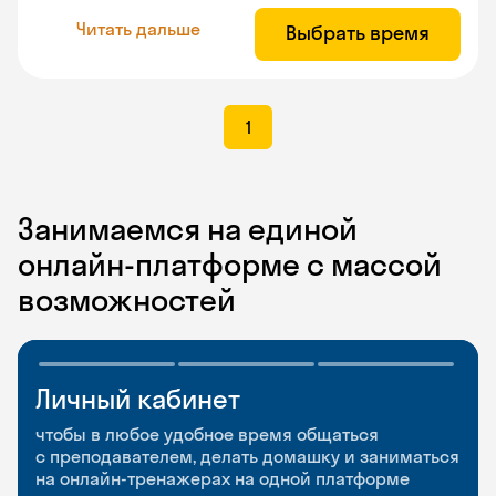
Читать дальше
Выбрать время
1
Занимаемся на единой
онлайн-платформе с массой
возможностей
Личный кабинет
Мобильное
Разговорные клубы
приложение
и Talks
чтобы в любое удобное время общаться
с преподавателем, делать домашку и заниматься
чтобы заниматься и изучать новые слова где
Групповые занятия для разговорной практики
на онлайн-тренажерах на одной платформе
и когда удобно
и индивидуальные встречи с преподавателями