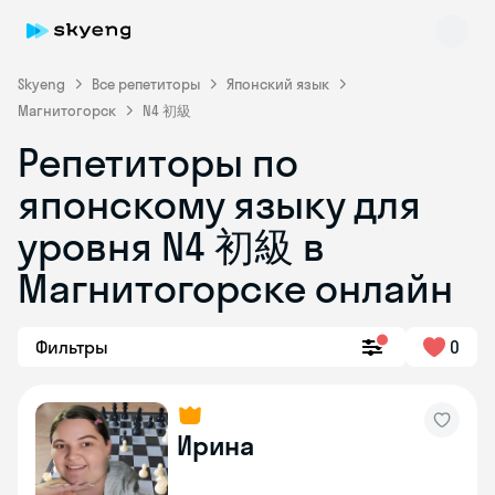
Skyeng
Все репетиторы
Японский язык
Магнитогорск
N4 初級
Репетиторы по
японскому языку для
уровня N4 初級 в
Магнитогорске онлайн
Skyeng Chat
online
Фильтры
0
Ирина