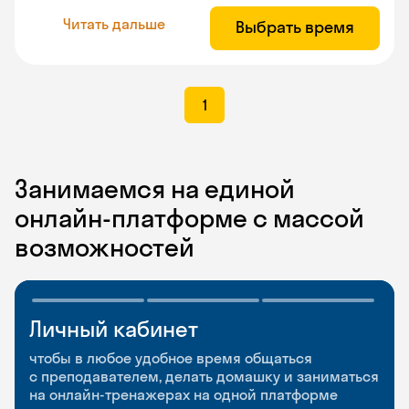
Читать дальше
Выбрать время
1
Занимаемся на единой
онлайн-платформе с массой
возможностей
Личный кабинет
Мобильное
Разговорные клубы
приложение
и Talks
чтобы в любое удобное время общаться
с преподавателем, делать домашку и заниматься
чтобы заниматься и изучать новые слова где
Групповые занятия для разговорной практики
на онлайн-тренажерах на одной платформе
и когда удобно
и индивидуальные встречи с преподавателями