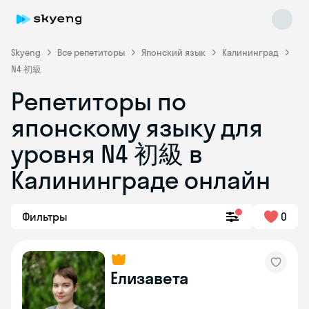
Skyeng
Все репетиторы
Японский язык
Калининград
N4 初級
Репетиторы по
японскому языку для
уровня N4 初級 в
Калининграде онлайн
Skyeng Chat
online
Фильтры
0
Елизавета