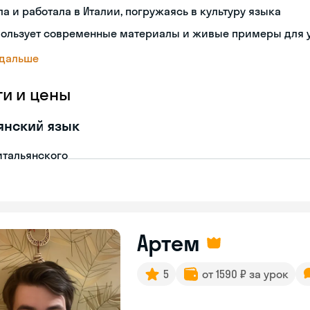
а и работала в Италии, погружаясь в культуру языка
пользует современные материалы и живые примеры для 
 дальше
ги и цены
янский язык
итальянского
Артем
5
от 1590 ₽ за урок