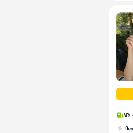
АГУ
По