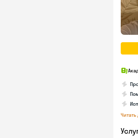
Ака
Про
Пом
Ис
Читать
Услу