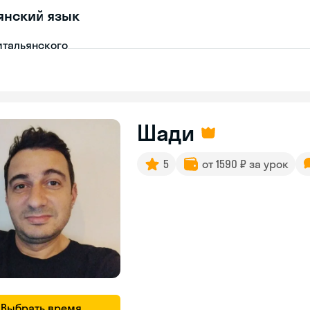
янский язык
итальянского
Шади
5
от 1590 ₽ за урок
Выбрать время