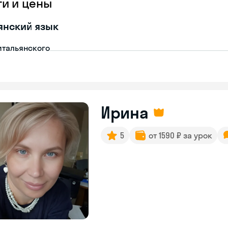
ги и цены
янский язык
итальянского
Ирина
5
от 1590 ₽ за урок