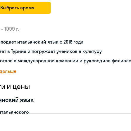
Выбрать время
•
1999 г.
подает итальянский язык с 2018 года
ет в Турине и погружает учеников в культуру
ботала в международной компании и руководила филиал
 дальше
ги и цены
янский язык
итальянского