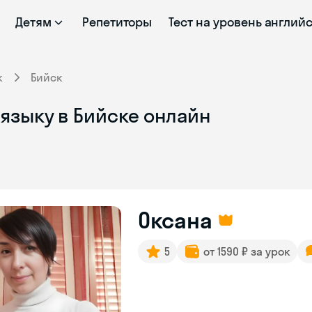
Детям
Репетиторы
Тест на уровень англий
к
Бийск
языку в Бийске онлайн
Оксана
5
от 1590 ₽ за урок