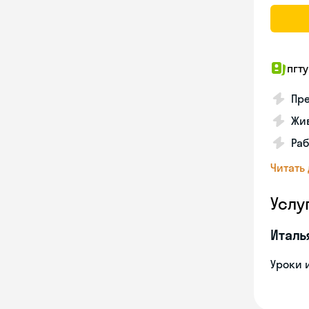
пгту
Пре
Жив
Ра
Читать
Услу
Италь
Уроки 