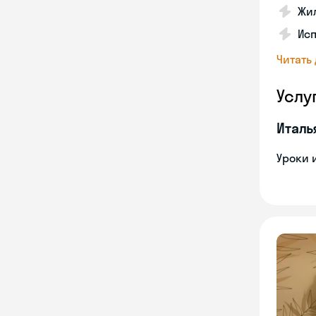
Жил
Ис
Читать
Услу
Италь
Уроки 