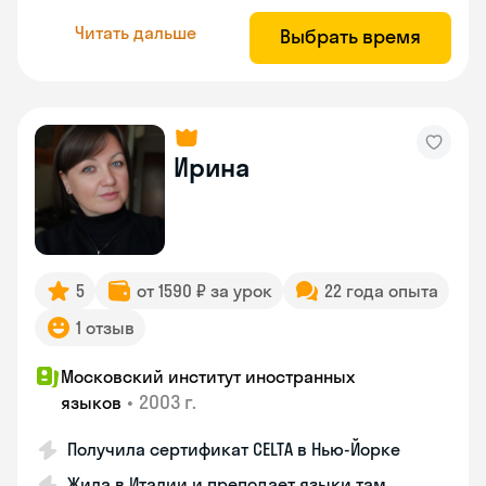
Читать дальше
Выбрать время
Ирина
5
от 1590 ₽ за урок
22 года опыта
1 отзыв
Московский институт иностранных
•
2003 г.
языков
Получила сертификат CELTA в Нью-Йорке
Жила в Италии и преподает языки там