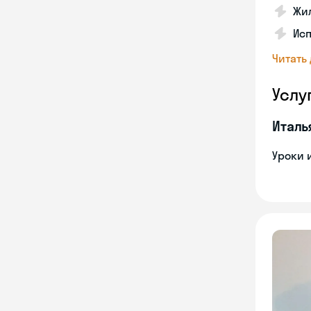
Жил
Ис
Читать
Услу
Италь
Уроки 