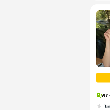
АГУ
По