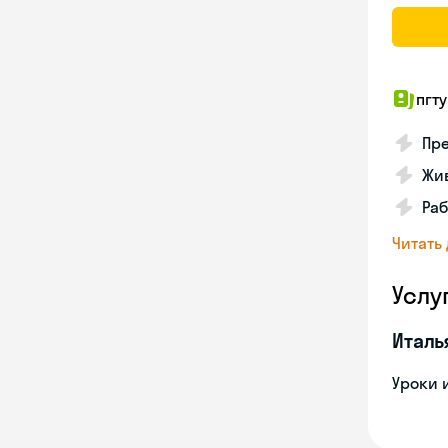
пгту
Пре
Жив
Ра
Читать
Услу
Италь
Уроки 