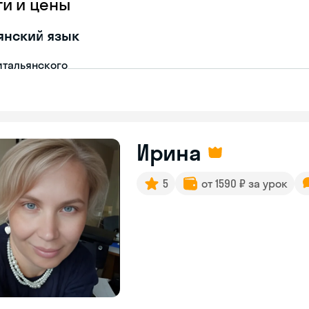
ги и цены
янский язык
итальянского
Ирина
5
от 1590 ₽ за урок