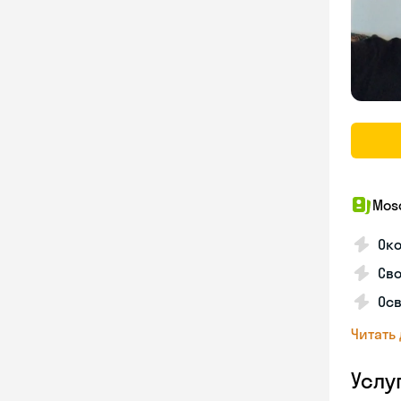
Mosc
Ок
Сво
Осв
Читать
Услу