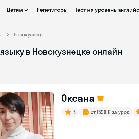
Детям
Репетиторы
Тест на уровень англий
к
Новокузнецк
 языку в Новокузнецке онлайн
Оксана
5
от 1590 ₽ за урок