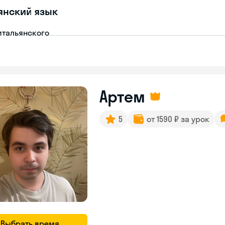
янский язык
итальянского
Артем
5
от 1590 ₽ за урок
Выбрать время