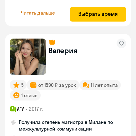
Читать дальше
Выбрать время
Валерия
5
от 1590 ₽ за урок
11 лет опыта
1 отзыв
•
2017 г.
АГУ
Получила степень магистра в Милане по
межкультурной коммуникации