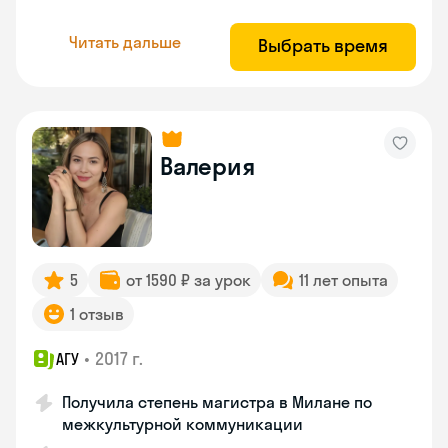
Читать дальше
Выбрать время
Валерия
5
от 1590 ₽ за урок
11 лет опыта
1 отзыв
•
2017 г.
АГУ
Получила степень магистра в Милане по
межкультурной коммуникации