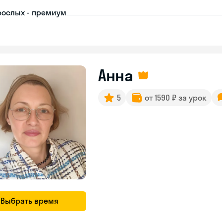
рослых - премиум
Анна
5
от 1590 ₽ за урок
Выбрать время