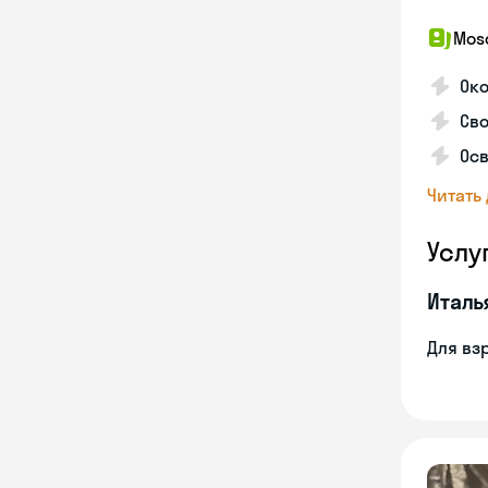
Mosc
Ок
Сво
Осв
Читать
Услу
Италь
Для вз