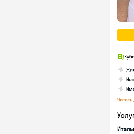
Куб
Жил
Исп
Име
Читать
Услу
Италь