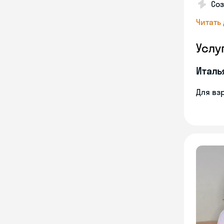
Соз
Читать
Услу
Италь
Для вз