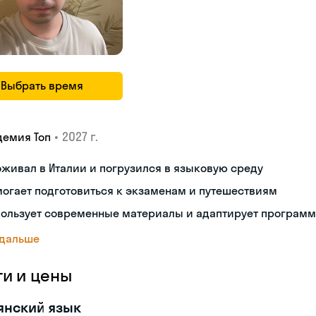
Выбрать время
•
2027 г.
демия Топ
живал в Италии и погрузился в языковую среду
огает подготовиться к экзаменам и путешествиям
пользует современные материалы и адаптирует программ
 дальше
ги и цены
янский язык