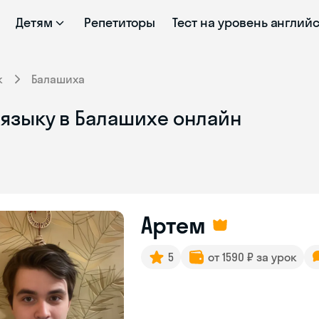
Детям
Репетиторы
Тест на уровень англий
к
Балашиха
 языку в Балашихе онлайн
Артем
5
от 1590 ₽ за урок