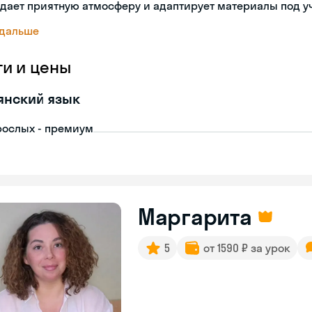
дает приятную атмосферу и адаптирует материалы под у
 дальше
ги и цены
янский язык
рослых - премиум
Маргарита
5
от 1590 ₽ за урок