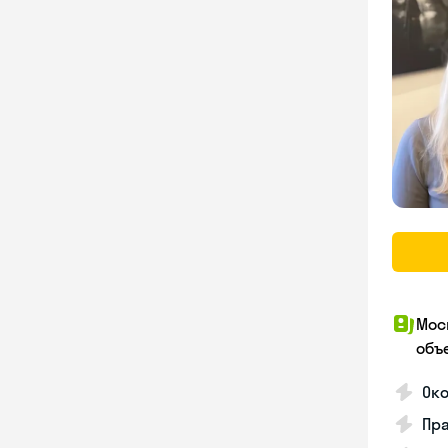
Мос
объ
Ок
Пра