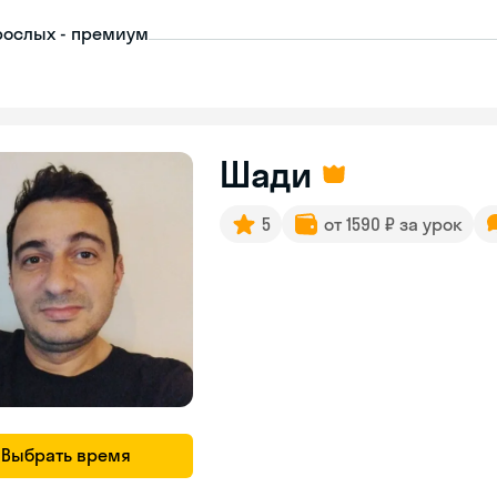
рослых - премиум
Шади
5
от 1590 ₽ за урок
Выбрать время