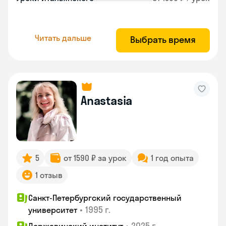
Читать дальше
Выбрать время
Anastasia
5
от 1590 ₽ за урок
1 год опыта
1 отзыв
Санкт-Петербургский государственный
•
1995 г.
университет
•
2025 г.