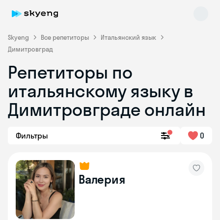
Skyeng
Все репетиторы
Итальянский язык
Димитровград
Репетиторы по
итальянскому языку в
Димитровграде онлайн
Skyeng Chat
Фильтры
0
online
Валерия