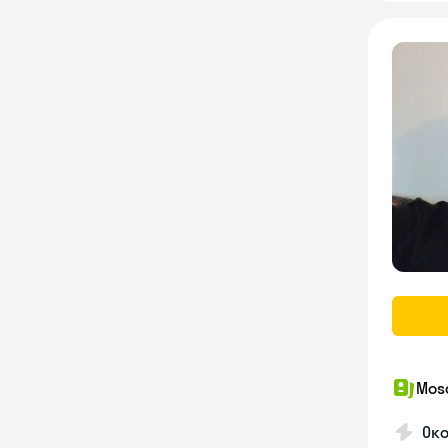
Mosc
Ок