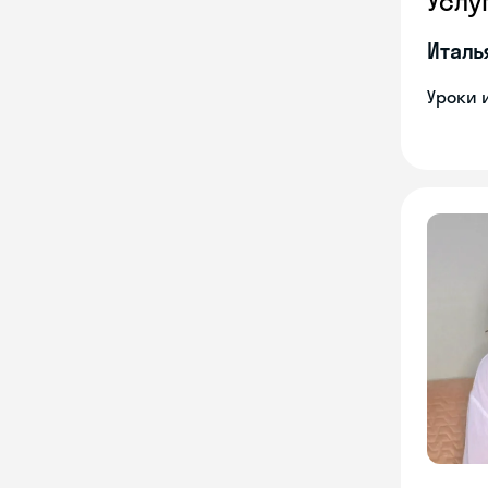
Услу
Италь
Уроки 