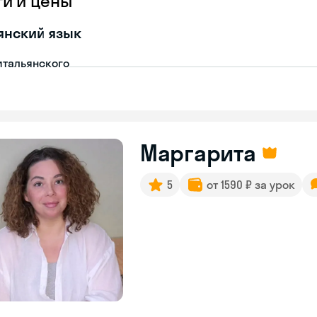
ги и цены
янский язык
итальянского
Маргарита
5
от 1590 ₽ за урок