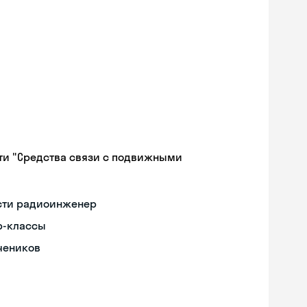
ти "Средства связи с подвижными
ости радиоинженер
р-классы
чеников