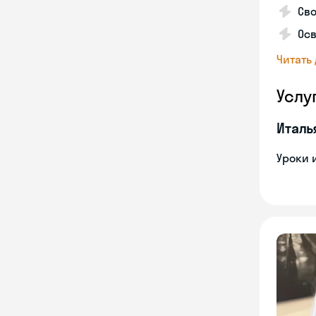
Сво
Осв
Читать
Услу
Италь
Уроки 