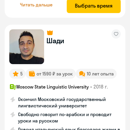
Читать дальше
Выбрать время
Шади
5
от 1590 ₽ за урок
10 лет опыта
•
2018 г.
Moscow State Linguistic University
Окончил Московский государственный
лингвистический университет
Свободно говорит по-арабски и проводит
уроки на русском
Освоил итальянский язык благодаря жизни в