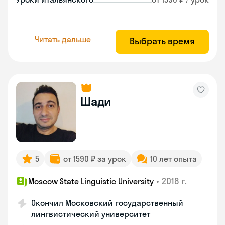
Читать дальше
Выбрать время
Шади
5
от 1590 ₽ за урок
10 лет опыта
•
2018 г.
Moscow State Linguistic University
Окончил Московский государственный
лингвистический университет