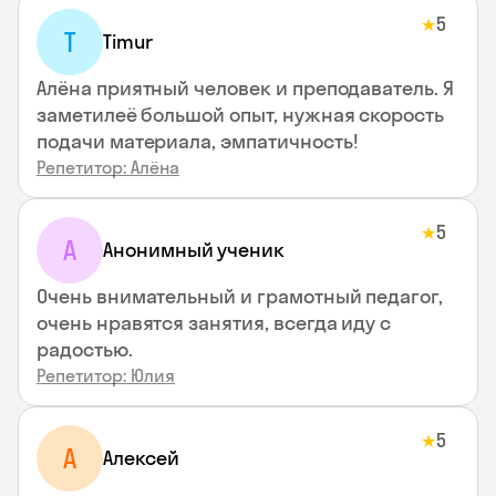
5
★
T
Timur
Алёна приятный человек и преподаватель. Я
заметилеё большой опыт, нужная скорость
подачи материала, эмпатичность!
Репетитор: Алёна
5
★
А
Анонимный ученик
Очень внимательный и грамотный педагог,
очень нравятся занятия, всегда иду с
радостью.
Репетитор: Юлия
5
★
А
Алексей