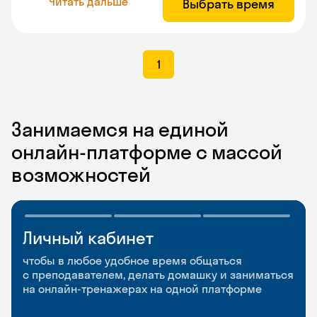
Читать дальше
Выбрать время
1
Занимаемся на единой
онлайн-платформе с массой
возможностей
Личный кабинет
Мобильное
Разговорные клубы
приложение
и Talks
чтобы в любое удобное время общаться
с преподавателем, делать домашку и заниматься
чтобы заниматься и изучать новые слова где
Групповые занятия для разговорной практики
на онлайн-тренажерах на одной платформе
и когда удобно
и индивидуальные встречи с преподавателями
со всего мира, чтобы общаться на английском