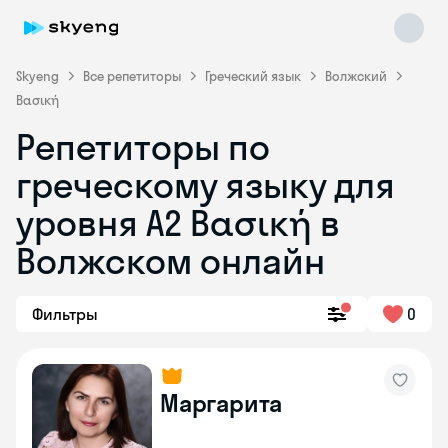
Skyeng
Все репетиторы
Греческий язык
Волжский
Βασική
Репетиторы по
греческому языку для
уровня Α2 Βασική в
Skyeng Chat
online
Волжском онлайн
Фильтры
0
Маргарита