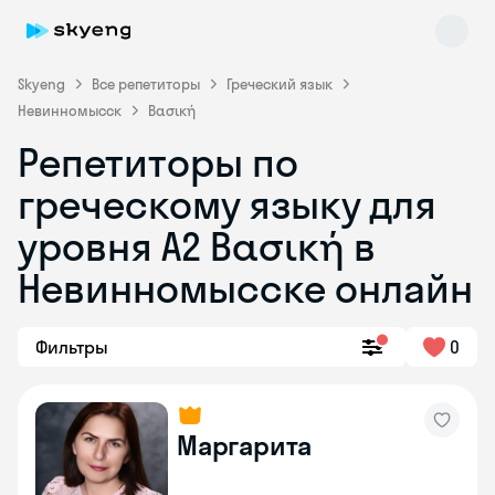
Skyeng
Все репетиторы
Греческий язык
Невинномысск
Βασική
Репетиторы по
греческому языку для
уровня Α2 Βασική в
Skyeng Chat
online
Невинномысске онлайн
Фильтры
0
Маргарита