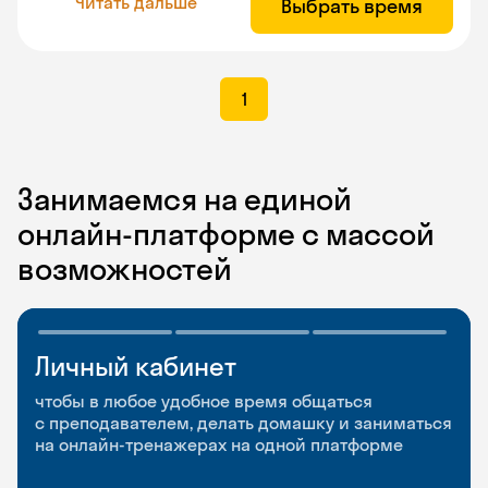
Читать дальше
Выбрать время
1
Занимаемся на единой
онлайн-платформе с массой
возможностей
Личный кабинет
Мобильное
Разговорные клубы
приложение
и Talks
чтобы в любое удобное время общаться
с преподавателем, делать домашку и заниматься
чтобы заниматься и изучать новые слова где
Групповые занятия для разговорной практики
на онлайн-тренажерах на одной платформе
и когда удобно
и индивидуальные встречи с преподавателями
со всего мира, чтобы общаться на английском