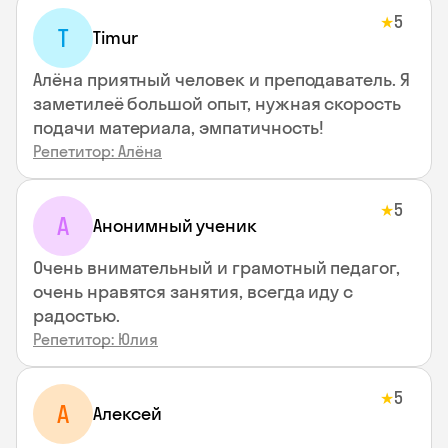
5
★
T
Timur
Алёна приятный человек и преподаватель. Я
заметилеё большой опыт, нужная скорость
подачи материала, эмпатичность!
Репетитор: Алёна
5
★
А
Анонимный ученик
Очень внимательный и грамотный педагог,
очень нравятся занятия, всегда иду с
радостью.
Репетитор: Юлия
5
★
А
Алексей