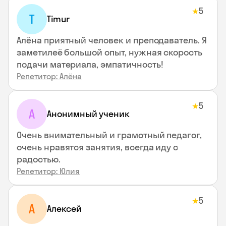
5
★
T
Timur
Алёна приятный человек и преподаватель. Я
заметилеё большой опыт, нужная скорость
подачи материала, эмпатичность!
Репетитор: Алёна
5
★
А
Анонимный ученик
Очень внимательный и грамотный педагог,
очень нравятся занятия, всегда иду с
радостью.
Репетитор: Юлия
5
★
А
Алексей