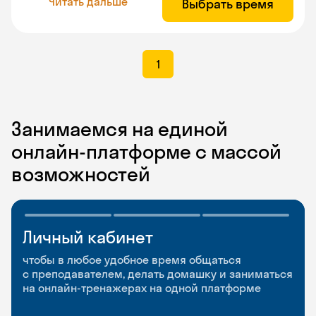
Читать дальше
Выбрать время
1
Занимаемся на единой
онлайн-платформе с массой
возможностей
Личный кабинет
Мобильное
Разговорные клубы
приложение
и Talks
чтобы в любое удобное время общаться
с преподавателем, делать домашку и заниматься
чтобы заниматься и изучать новые слова где
Групповые занятия для разговорной практики
на онлайн-тренажерах на одной платформе
и когда удобно
и индивидуальные встречи с преподавателями
со всего мира, чтобы общаться на английском