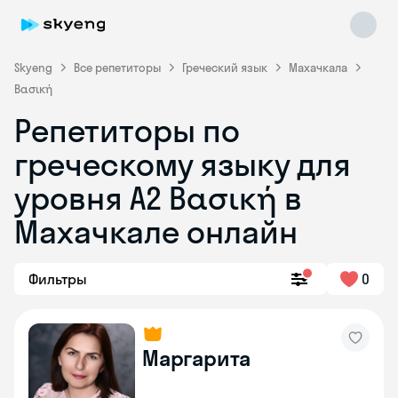
Skyeng
Все репетиторы
Греческий язык
Махачкала
Βασική
Репетиторы по
греческому языку для
уровня Α2 Βασική в
Skyeng Chat
online
Махачкале онлайн
Фильтры
0
Маргарита