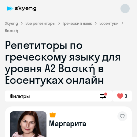
Skyeng
Все репетиторы
Греческий язык
Ессентуки
Βασική
Репетиторы по
греческому языку для
уровня Α2 Βασική в
Skyeng Chat
online
Ессентуках онлайн
Фильтры
0
Маргарита