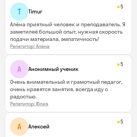
5
★
T
Timur
Алёна приятный человек и преподаватель. Я
заметилеё большой опыт, нужная скорость
подачи материала, эмпатичность!
Репетитор: Алёна
5
★
А
Анонимный ученик
Очень внимательный и грамотный педагог,
очень нравятся занятия, всегда иду с
радостью.
Репетитор: Юлия
5
★
А
Алексей