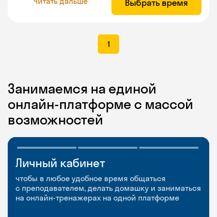
Читать дальше
Выбрать время
1
Занимаемся на единой
онлайн-платформе с массой
возможностей
Личный кабинет
Мобильное
Разговорные клубы
приложение
и Talks
чтобы в любое удобное время общаться
с преподавателем, делать домашку и заниматься
чтобы заниматься и изучать новые слова где
Групповые занятия для разговорной практики
на онлайн-тренажерах на одной платформе
и когда удобно
и индивидуальные встречи с преподавателями
со всего мира, чтобы общаться на английском