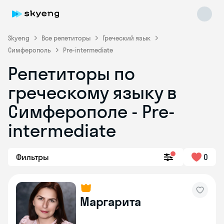
Skyeng
Все репетиторы
Греческий язык
Симферополь
Pre-intermediate
Репетиторы по
греческому языку в
Симферополе - Pre-
Skyeng Chat
online
intermediate
Фильтры
0
Маргарита