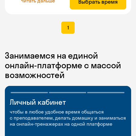
Читать дальше
Выбрать время
1
Занимаемся на единой
онлайн-платформе с массой
возможностей
Личный кабинет
Мобильное
Разговорные клубы
приложение
и Talks
чтобы в любое удобное время общаться
с преподавателем, делать домашку и заниматься
чтобы заниматься и изучать новые слова где
Групповые занятия для разговорной практики
на онлайн-тренажерах на одной платформе
и когда удобно
и индивидуальные встречи с преподавателями
со всего мира, чтобы общаться на английском