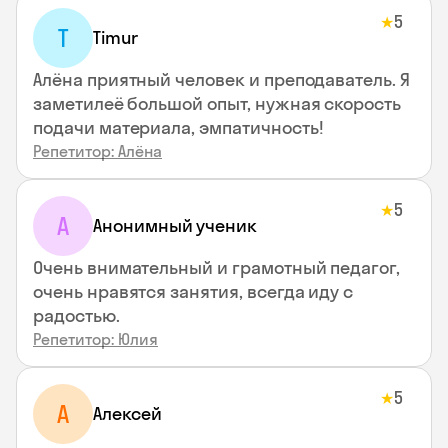
5
★
T
Timur
Алёна приятный человек и преподаватель. Я
заметилеё большой опыт, нужная скорость
подачи материала, эмпатичность!
Репетитор: Алёна
5
★
А
Анонимный ученик
Очень внимательный и грамотный педагог,
очень нравятся занятия, всегда иду с
радостью.
Репетитор: Юлия
5
★
А
Алексей