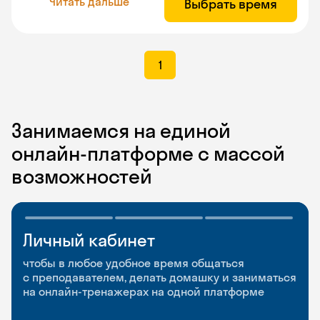
Читать дальше
Выбрать время
1
Занимаемся на единой
онлайн-платформе с массой
возможностей
Личный кабинет
Мобильное
Разговорные клубы
приложение
и Talks
чтобы в любое удобное время общаться
с преподавателем, делать домашку и заниматься
чтобы заниматься и изучать новые слова где
Групповые занятия для разговорной практики
на онлайн-тренажерах на одной платформе
и когда удобно
и индивидуальные встречи с преподавателями
со всего мира, чтобы общаться на английском