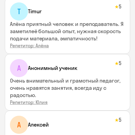
5
★
T
Timur
Алёна приятный человек и преподаватель. Я
заметилеё большой опыт, нужная скорость
подачи материала, эмпатичность!
Репетитор: Алёна
5
★
А
Анонимный ученик
Очень внимательный и грамотный педагог,
очень нравятся занятия, всегда иду с
радостью.
Репетитор: Юлия
5
★
А
Алексей