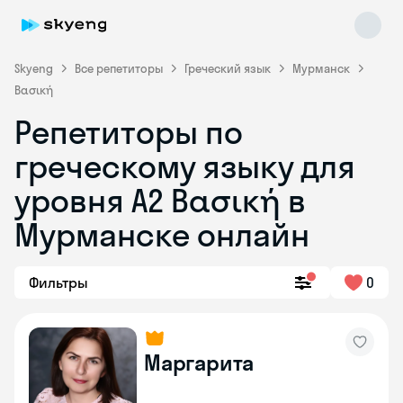
Skyeng
Все репетиторы
Греческий язык
Мурманск
Βασική
Репетиторы по
греческому языку для
уровня Α2 Βασική в
Skyeng Chat
online
Мурманске онлайн
Фильтры
0
Маргарита