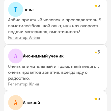
5
★
T
Timur
Алёна приятный человек и преподаватель. Я
заметилеё большой опыт, нужная скорость
подачи материала, эмпатичность!
Репетитор: Алёна
5
★
А
Анонимный ученик
Очень внимательный и грамотный педагог,
очень нравятся занятия, всегда иду с
радостью.
Репетитор: Юлия
5
★
А
Алексей