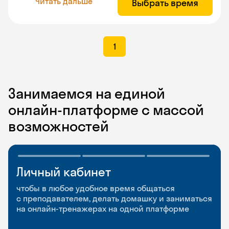
Читать дальше
Выбрать время
1
Занимаемся на единой
онлайн-платформе с массой
возможностей
Личный кабинет
Мобильное
Разговорные клубы
приложение
и Talks
чтобы в любое удобное время общаться
с преподавателем, делать домашку и заниматься
чтобы заниматься и изучать новые слова где
Групповые занятия для разговорной практики
на онлайн-тренажерах на одной платформе
и когда удобно
и индивидуальные встречи с преподавателями
со всего мира, чтобы общаться на английском