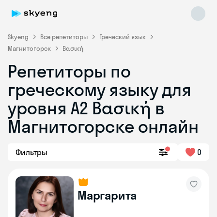
Skyeng
Все репетиторы
Греческий язык
Магнитогорск
Βασική
Репетиторы по
греческому языку для
уровня Α2 Βασική в
Skyeng Chat
online
Магнитогорске онлайн
Фильтры
0
Маргарита