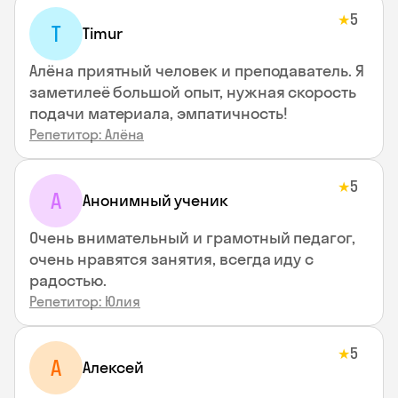
5
★
T
Timur
Алёна приятный человек и преподаватель. Я
заметилеё большой опыт, нужная скорость
подачи материала, эмпатичность!
Репетитор: Алёна
5
★
А
Анонимный ученик
Очень внимательный и грамотный педагог,
очень нравятся занятия, всегда иду с
радостью.
Репетитор: Юлия
5
★
А
Алексей