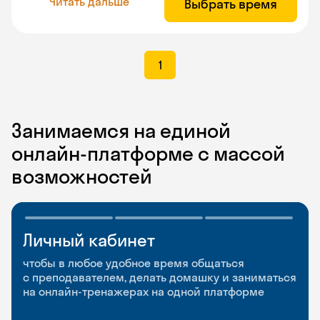
Читать дальше
Выбрать время
1
Занимаемся на единой
онлайн-платформе с массой
возможностей
Личный кабинет
Мобильное
Разговорные клубы
приложение
и Talks
чтобы в любое удобное время общаться
с преподавателем, делать домашку и заниматься
чтобы заниматься и изучать новые слова где
Групповые занятия для разговорной практики
на онлайн-тренажерах на одной платформе
и когда удобно
и индивидуальные встречи с преподавателями
со всего мира, чтобы общаться на английском