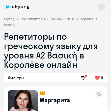
Skyeng
Все репетиторы
Греческий язык
Королёв
Βασική
Репетиторы по
греческому языку для
уровня Α2 Βασική в
Skyeng Chat
online
Королёве онлайн
Фильтры
0
Маргарита