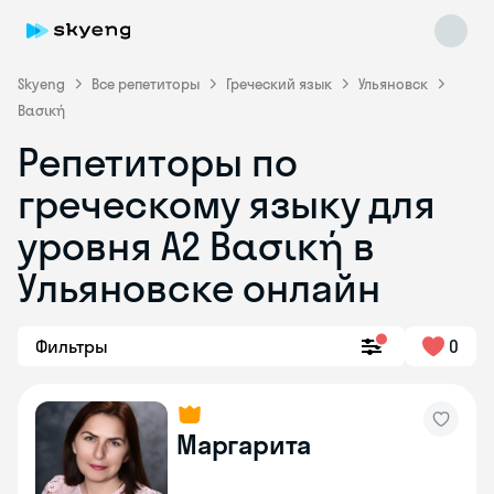
Skyeng
Все репетиторы
Греческий язык
Ульяновск
Βασική
Репетиторы по
греческому языку для
уровня Α2 Βασική в
Skyeng Chat
online
Ульяновске онлайн
Фильтры
0
Маргарита