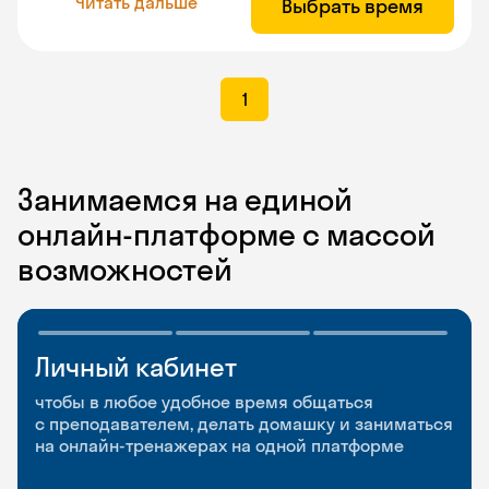
Читать дальше
Выбрать время
1
Занимаемся на единой
онлайн-платформе с массой
возможностей
Личный кабинет
Мобильное
Разговорные клубы
приложение
и Talks
чтобы в любое удобное время общаться
с преподавателем, делать домашку и заниматься
чтобы заниматься и изучать новые слова где
Групповые занятия для разговорной практики
на онлайн-тренажерах на одной платформе
и когда удобно
и индивидуальные встречи с преподавателями
со всего мира, чтобы общаться на английском