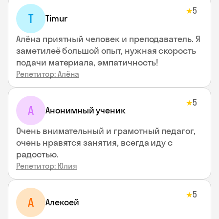
5
★
T
Timur
Алёна приятный человек и преподаватель. Я
заметилеё большой опыт, нужная скорость
подачи материала, эмпатичность!
Репетитор: Алёна
5
★
А
Анонимный ученик
Очень внимательный и грамотный педагог,
очень нравятся занятия, всегда иду с
радостью.
Репетитор: Юлия
5
★
А
Алексей