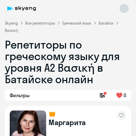
Skyeng
Все репетиторы
Греческий язык
Батайск
Βασική
Репетиторы по
греческому языку для
уровня Α2 Βασική в
Skyeng Chat
online
Батайске онлайн
Фильтры
0
Маргарита