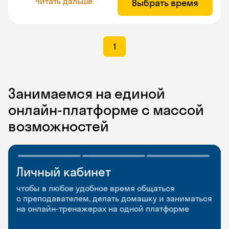
Читать дальше
Выбрать время
1
Занимаемся на единой
онлайн-платформе с массой
возможностей
Личный кабинет
Мобильное
Разговорные клубы
приложение
и Talks
чтобы в любое удобное время общаться
с преподавателем, делать домашку и заниматься
чтобы заниматься и изучать новые слова где
Групповые занятия для разговорной практики
на онлайн-тренажерах на одной платформе
и когда удобно
и индивидуальные встречи с преподавателями
со всего мира, чтобы общаться на английском