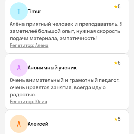
5
★
T
Timur
Алёна приятный человек и преподаватель. Я
заметилеё большой опыт, нужная скорость
подачи материала, эмпатичность!
Репетитор: Алёна
5
★
А
Анонимный ученик
Очень внимательный и грамотный педагог,
очень нравятся занятия, всегда иду с
радостью.
Репетитор: Юлия
5
★
А
Алексей