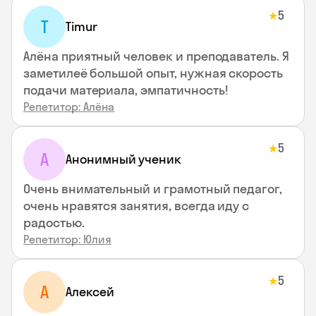
5
★
T
Timur
Алёна приятный человек и преподаватель. Я
заметилеё большой опыт, нужная скорость
подачи материала, эмпатичность!
Репетитор: Алёна
5
★
А
Анонимный ученик
Очень внимательный и грамотный педагог,
очень нравятся занятия, всегда иду с
радостью.
Репетитор: Юлия
5
★
А
Алексей