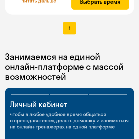
Читать дальше
Выбрать время
1
Занимаемся на единой
онлайн-платформе с массой
возможностей
Личный кабинет
Мобильное
Разговорные клубы
приложение
и Talks
чтобы в любое удобное время общаться
с преподавателем, делать домашку и заниматься
чтобы заниматься и изучать новые слова где
Групповые занятия для разговорной практики
на онлайн-тренажерах на одной платформе
и когда удобно
и индивидуальные встречи с преподавателями
со всего мира, чтобы общаться на английском