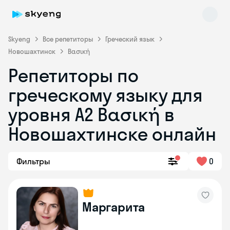
Skyeng
Все репетиторы
Греческий язык
Новошахтинск
Βασική
Репетиторы по
греческому языку для
уровня Α2 Βασική в
Skyeng Chat
online
Новошахтинске онлайн
Фильтры
0
Маргарита