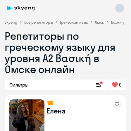
Skyeng
Все репетиторы
Греческий язык
Омск
Βασική
Репетиторы по
греческому языку для
уровня Α2 Βασική в
Skyeng Chat
Омске онлайн
online
Фильтры
0
Елена