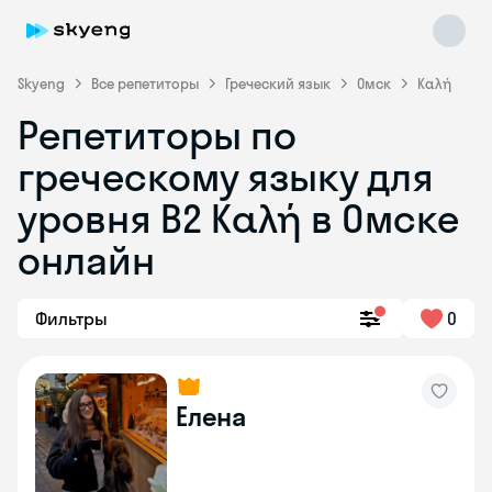
Skyeng
Все репетиторы
Греческий язык
Омск
Καλή
Репетиторы по
греческому языку для
уровня Β2 Καλή в Омске
онлайн
Skyeng Chat
online
Фильтры
0
Елена