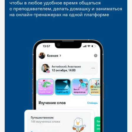
приложение
и Talks
чтобы в любое удобное время общаться
с преподавателем, делать домашку и заниматься
чтобы заниматься и изучать новые слова где
Групповые занятия для разговорной практики
на онлайн-тренажерах на одной платформе
и когда удобно
и индивидуальные встречи с преподавателями
со всего мира, чтобы общаться на английском
свободно