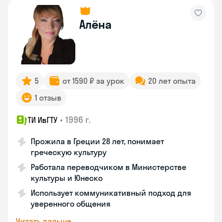
Алёна
5
от 1590 ₽ за урок
20 лет опыта
1 отзыв
•
1996 г.
ТИ ИвГТУ
Прожила в Греции 28 лет, понимает
греческую культуру
Работала переводчиком в Министерстве
культуры и Юнеско
Использует коммуникативный подход для
уверенного общения
Читать дальше