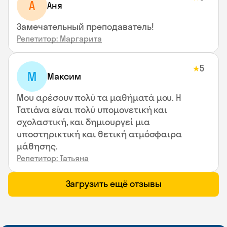
А
Аня
Замечательный преподаватель!
Репетитор: Маргарита
5
★
М
Максим
Μου αρέσουν πολύ τα μαθήματά μου. Η
Τατιάνα είναι πολύ υπομονετική και
σχολαστική, και δημιουργεί μια
υποστηρικτική και θετική ατμόσφαιρα
μάθησης.
Репетитор: Татьяна
Загрузить ещё отзывы