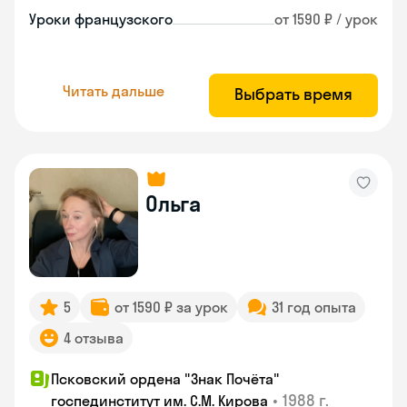
Уроки французского
от 1590 ₽ / урок
Читать дальше
Выбрать время
Ольга
5
от 1590 ₽ за урок
31 год опыта
4 отзыва
Псковский ордена "Знак Почёта"
•
1988 г.
госпединститут им. С.М. Кирова