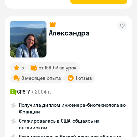
Александра
5
от 1590 ₽ за урок
8 месяцев опыта
1 отзыв
•
2004 г.
СПбГУ
Получила диплом инженера-биотехнолога во
Франции
Стажировалась в США, общаясь на
английском
Развивает навык беглой речи для общения