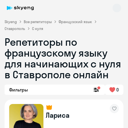
Skyeng
Все репетиторы
Французский язык
Ставрополь
С нуля
Репетиторы по
французскому языку
для начинающих с нуля
в Ставрополе онлайн
Skyeng Chat
online
Фильтры
0
Лариса