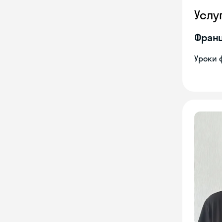
Услу
Франц
Уроки 