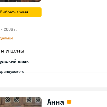
Выбрать время
•
2006 г.
 дальше
ги и цены
узский язык
французского
Анна