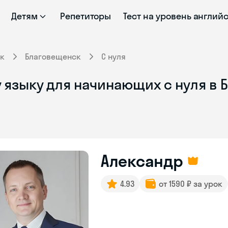
Детям
Репетиторы
Тест на уровень англий
к
Благовещенск
С нуля
 языку для начинающих с нуля в
Александр
4.93
от 1590 ₽ за урок