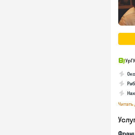
УрГ
Око
Раб
Нах
Читать
Услу
Франц