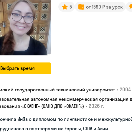
5
от 1590 ₽ за урок
Выбрать время
•
2004 
мский государственный технический университет
азовательная автономная некоммерческая организация 
•
2026 г.
зования «СКАЕНГ» (ОАНО ДПО «СКАЕНГ»)
кончила ИнЯз с дипломом по лингвистике и межкультурн
рудничала с партнерами из Европы, США и Азии