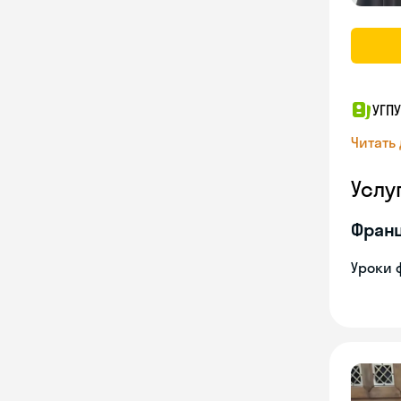
УГПУ
Читать
Услу
Франц
Уроки 