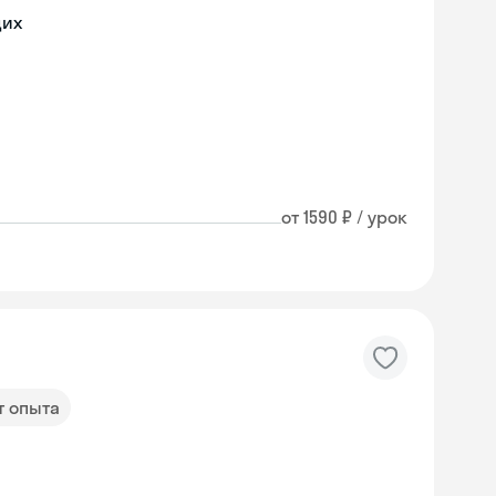
щих
от 1590 ₽ / урок
т опыта