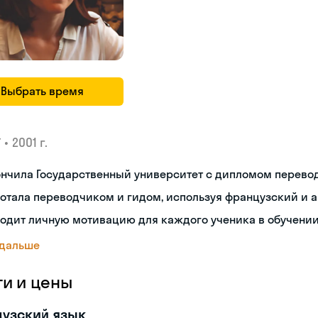
Выбрать время
•
2001 г.
У
нчила Государственный университет с дипломом перево
отала переводчиком и гидом, используя французский и 
одит личную мотивацию для каждого ученика в обучении
 дальше
ги и цены
узский язык