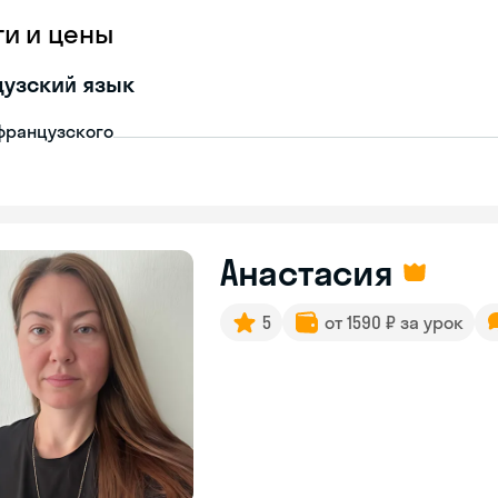
ги и цены
узский язык
французского
Анастасия
5
от 1590 ₽ за урок