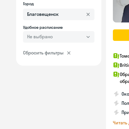
Город
Удобное расписание
Не выбрано
Сбросить фильтры
Том
Brit
Обр
обра
Ок
Пол
Пр
Читать