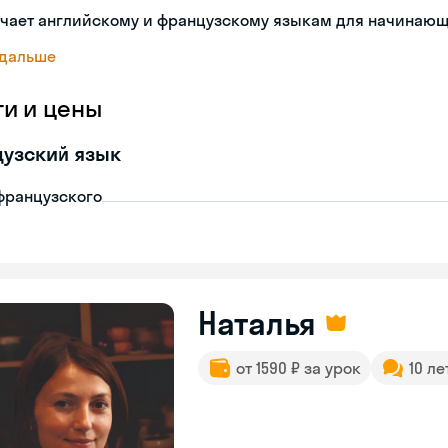
учает английскому и французскому языкам для начинаю
 дальше
ги и цены
узский язык
французского
Наталья
от 1590 ₽ за урок
10 ле