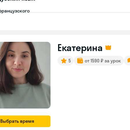
французского
Екатерина
5
от 1590 ₽ за урок
Выбрать время