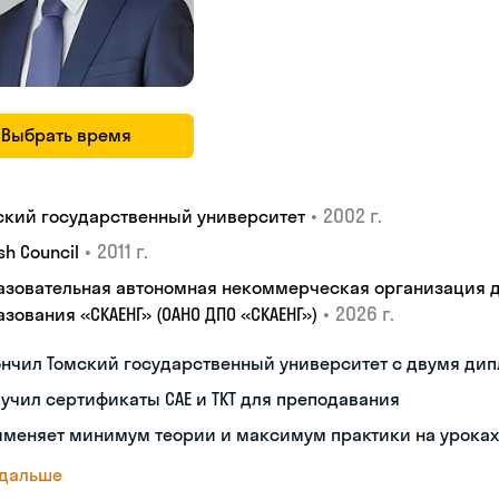
Выбрать время
•
2002 г.
ский государственный университет
•
2011 г.
ish Council
азовательная автономная некоммерческая организация 
•
2026 г.
зования «СКАЕНГ» (ОАНО ДПО «СКАЕНГ»)
ончил Томский государственный университет с двумя ди
учил сертификаты CAE и TKT для преподавания
именяет минимум теории и максимум практики на уроках
 дальше