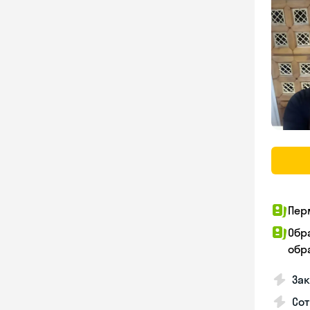
Пер
Обр
обра
За
Сот