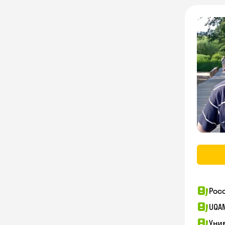
Рос
UQA
Уни