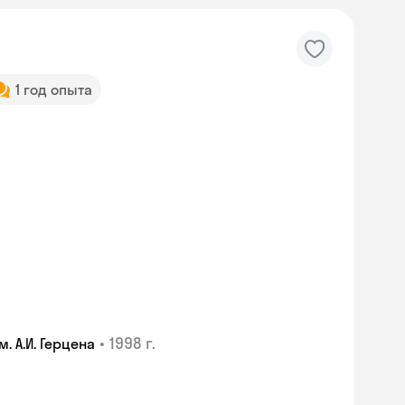
1 год опыта
•
1998 г.
 А.И. Герцена