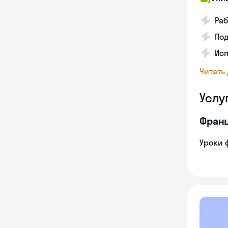
Раб
Под
Исп
Читать
Услу
Франц
Уроки 