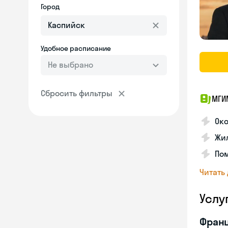
Город
Удобное расписание
Не выбрано
Сбросить фильтры
МГИ
Око
Жил
По
Читать
Услу
Франц