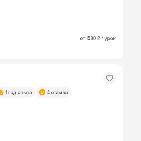
от 1590 ₽ / урок
1 год опыта
4 отзыва
Skyeng Chat
online