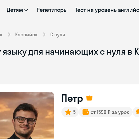
Детям
Репетиторы
Тест на уровень англий
к
Каспийск
С нуля
 языку для начинающих с нуля в 
Петр
5
от 1590 ₽ за урок