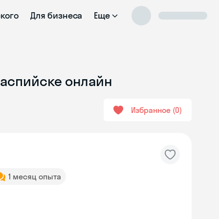
ского
Для бизнеса
Еще
Каспийске онлайн
Избранное
0
1 месяц опыта