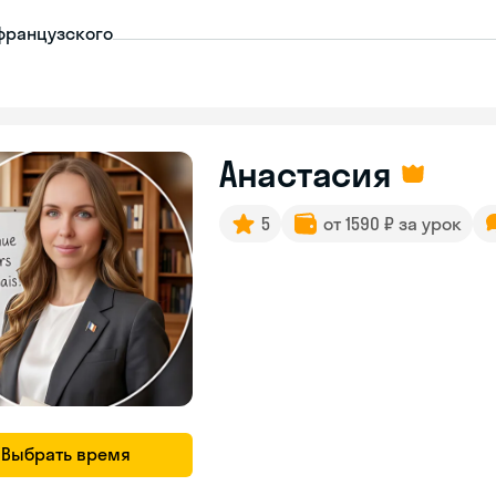
французского
Анастасия
5
от 1590 ₽ за урок
Выбрать время