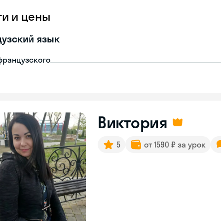
ги и цены
узский язык
французского
Виктория
5
от 1590 ₽ за урок