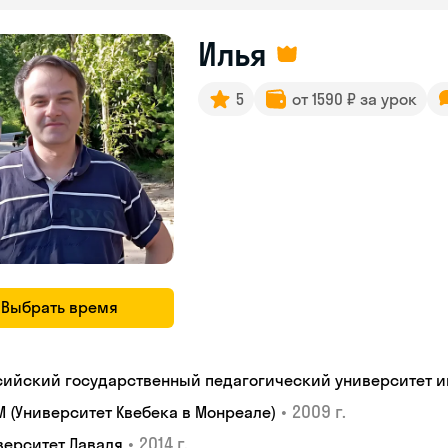
Илья
5
от 1590 ₽ за урок
Выбрать время
сийский государственный педагогический университет им.
•
2009 г.
M (Университет Квебека в Монреале)
•
2014 г.
верситет Лаваля