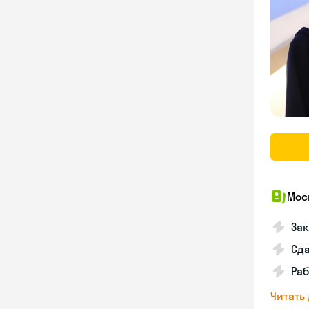
Мос
За
Сд
Раб
Читать