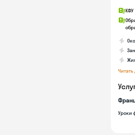
КФУ 
Обр
обра
Око
За
Жил
Читать
Услу
Франц
Уроки 