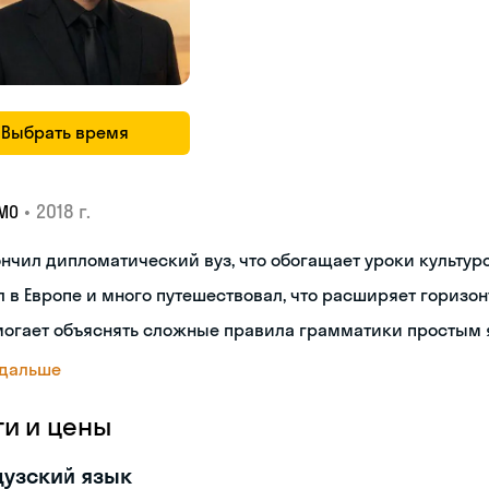
Выбрать время
•
2018 г.
МО
нчил дипломатический вуз, что обогащает уроки культуро
 в Европе и много путешествовал, что расширяет горизон
могает объяснять сложные правила грамматики простым 
 дальше
ги и цены
узский язык