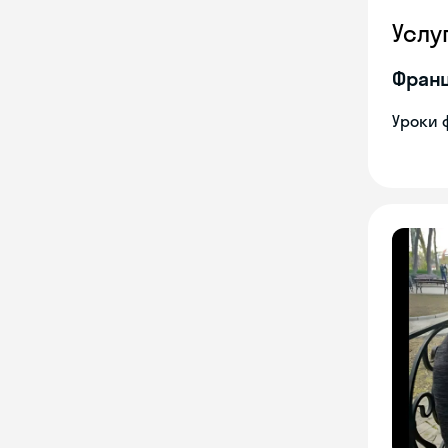
Услу
Франц
Уроки 