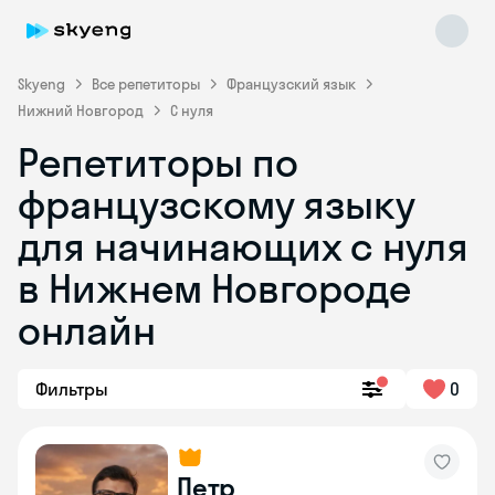
Skyeng
Все репетиторы
Французский язык
Нижний Новгород
С нуля
Репетиторы по
французскому языку
для начинающих с нуля
в Нижнем Новгороде
Skyeng Chat
online
онлайн
Фильтры
0
Петр