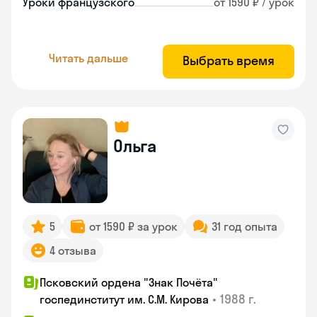
Уроки французского
от 1590 ₽ / урок
Читать дальше
Выбрать время
Ольга
5
от 1590 ₽ за урок
31 год опыта
4 отзыва
Псковский ордена "Знак Почёта"
•
1988 г.
госпединститут им. С.М. Кирова