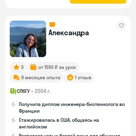
Александра
5
от 1590 ₽ за урок
8 месяцев опыта
1 отзыв
•
2004 г.
СПбГУ
Получила диплом инженера-биотехнолога во
Франции
Стажировалась в США, общаясь на
английском
Развивает навык беглой речи для общения