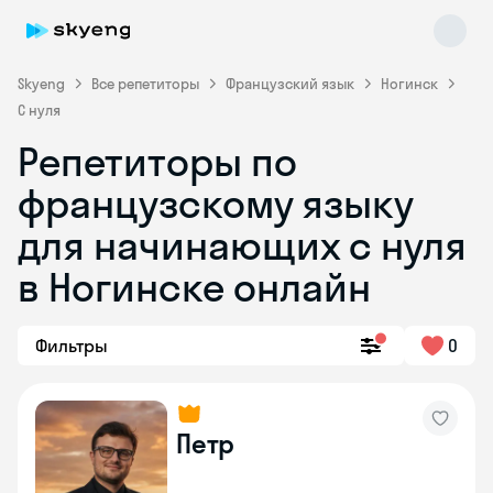
Skyeng
Все репетиторы
Французский язык
Ногинск
С нуля
Репетиторы по
французскому языку
для начинающих с нуля
в Ногинске онлайн
Skyeng Chat
online
Фильтры
0
Петр