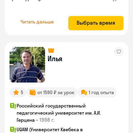
Читать дальше
Выбрать время
Илья
5
от 1590 ₽ за урок
1 год опыта
Российский государственный
педагогический университет им. А.И.
•
1998 г.
Герцена
UQAM (Университет Квебека в