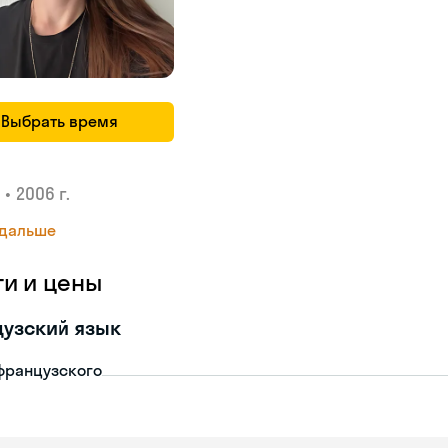
Выбрать время
•
2006 г.
 дальше
ги и цены
узский язык
французского