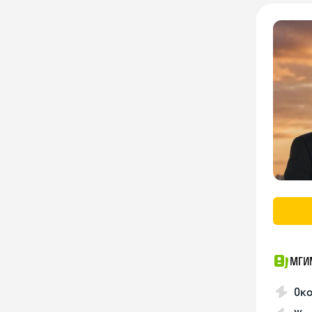
МГИ
Око