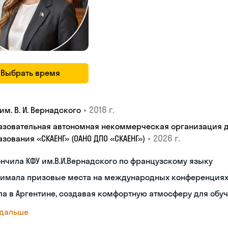
Выбрать время
•
2016 г.
им. В. И. Вернадского
азовательная автономная некоммерческая организация 
•
2026 г.
зования «СКАЕНГ» (ОАНО ДПО «СКАЕНГ»)
нчила КФУ им.В.И.Вернадского по французскому языку
нимала призовые места на международных конференция
а в Аргентине, создавая комфортную атмосферу для обу
 дальше