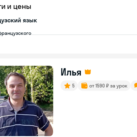
ги и цены
узский язык
французского
Илья
5
от 1590 ₽ за урок