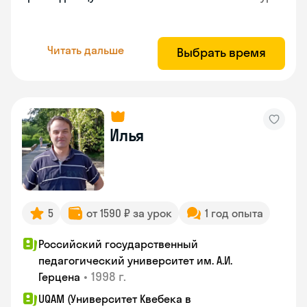
Читать дальше
Выбрать время
Илья
5
от 1590 ₽ за урок
1 год опыта
Российский государственный
педагогический университет им. А.И.
•
1998 г.
Герцена
UQAM (Университет Квебека в