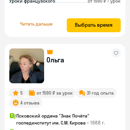
Уроки французского
от 1590 ₽ / урок
Читать дальше
Выбрать время
Ольга
5
от 1590 ₽ за урок
31 год опыта
4 отзыва
Псковский ордена "Знак Почёта"
•
1988 г.
госпединститут им. С.М. Кирова