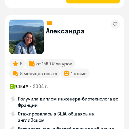
Александра
5
от 1590 ₽ за урок
8 месяцев опыта
1 отзыв
•
2004 г.
СПбГУ
Получила диплом инженера-биотехнолога во
Франции
Стажировалась в США, общаясь на
английском
Развивает навык беглой речи для общения