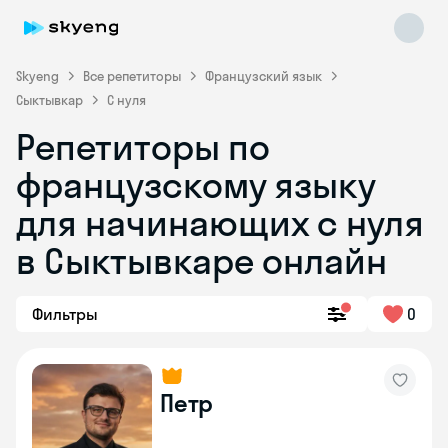
Skyeng
Все репетиторы
Французский язык
Сыктывкар
С нуля
Репетиторы по
французскому языку
для начинающих с нуля
в Сыктывкаре онлайн
Skyeng Chat
online
Фильтры
0
Петр