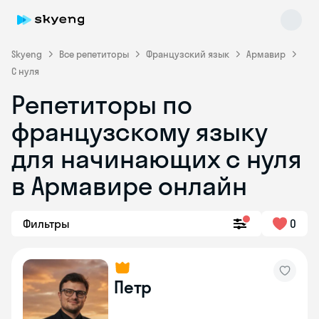
Skyeng
Все репетиторы
Французский язык
Армавир
С нуля
Репетиторы по
французскому языку
для начинающих с нуля
в Армавире онлайн
Skyeng Chat
online
Фильтры
0
Петр