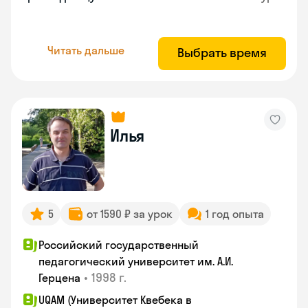
Читать дальше
Выбрать время
Илья
5
от 1590 ₽ за урок
1 год опыта
Российский государственный
педагогический университет им. А.И.
•
1998 г.
Герцена
UQAM (Университет Квебека в