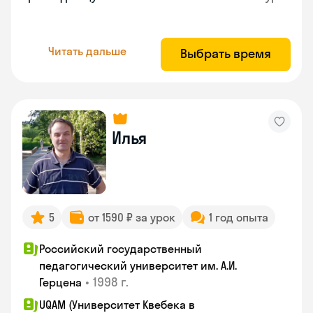
Читать дальше
Выбрать время
Илья
5
от 1590 ₽ за урок
1 год опыта
Российский государственный
педагогический университет им. А.И.
•
1998 г.
Герцена
UQAM (Университет Квебека в