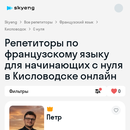
Skyeng
Все репетиторы
Французский язык
Кисловодск
С нуля
Репетиторы по
французскому языку
для начинающих с нуля
в Кисловодске онлайн
Skyeng Chat
online
Фильтры
0
Петр